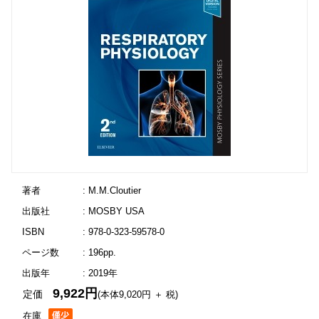
著者
: M.M.Cloutier
出版社
: MOSBY USA
ISBN
: 978-0-323-59578-0
ページ数
: 196pp.
出版年
: 2019年
9,922円
定価
(本体9,020円 ＋ 税)
在庫