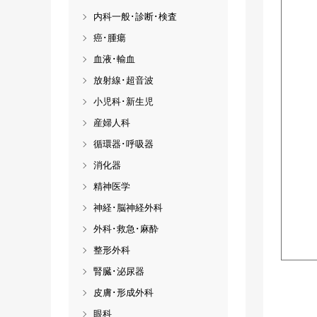
内科一般･診断･検査
癌･腫瘍
血液･輸血
放射線･超音波
小児科･新生児
産婦人科
循環器･呼吸器
消化器
精神医学
神経･脳神経外科
外科･救急･麻酔
整形外科
腎臓･泌尿器
皮膚･形成外科
眼科