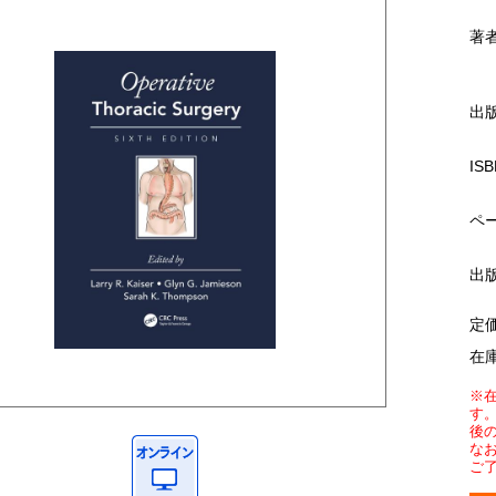
著
出
ISB
ペ
出
定
在
※
す
後
な
ご