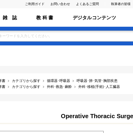
ご利用ガイド
お問い合わせ
よくあるご質問
執筆者の皆様
雑 誌
教 科 書
デジタルコンテンツ
洋書
カテゴリから探す
循環器･呼吸器
呼吸器･肺･気管･胸部疾患
洋書
カテゴリから探す
外科･救急･麻酔
外科･移植(手術)･人工臓器
Operative Thoracic Surger