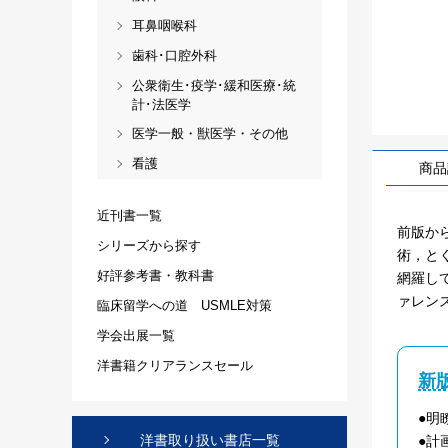
耳鼻咽喉科
歯科･口腔外科
公衆衛生･疫学･緩和医療･統
計･法医学
医学一般・獣医学・その他
看護
商品
近刊書一覧
前版か
シリーズから探す
術，と
好評参考書・教科書
網羅し
ァレン
臨床留学への道 USMLE対策
学会出展一覧
洋書籍クリアランスセール
新
●明
洋書取り扱い書店一覧
●計