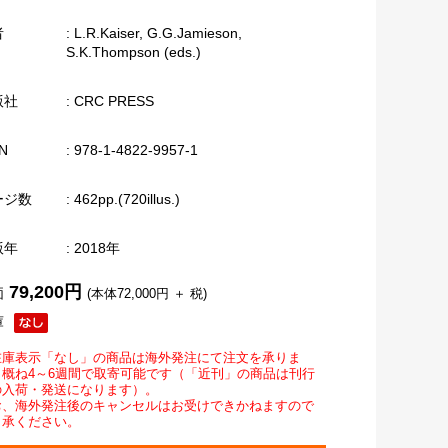
者
: L.R.Kaiser, G.G.Jamieson,
S.K.Thompson (eds.)
版社
: CRC PRESS
N
: 978-1-4822-9957-1
ージ数
: 462pp.(720illus.)
版年
: 2018年
79,200円
価
(本体72,000円 ＋ 税)
庫
在庫表示「なし」の商品は海外発注にて注文を承りま
。概ね4～6週間で取寄可能です（「近刊」の商品は刊行
の入荷・発送になります）。
お、海外発注後のキャンセルはお受けできかねますので
了承ください。