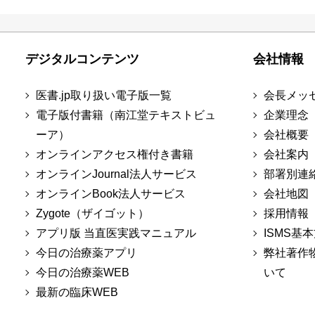
デジタルコンテンツ
会社情報
医書.jp取り扱い電子版一覧
会長メッ
電子版付書籍（南江堂テキストビュ
企業理念
ーア）
会社概要
オンラインアクセス権付き書籍
会社案内
オンラインJournal法人サービス
部署別連
オンラインBook法人サービス
会社地図
Zygote（ザイゴット）
採用情報
アプリ版 当直医実践マニュアル
ISMS基
今日の治療薬アプリ
弊社著作
今日の治療薬WEB
いて
最新の臨床WEB