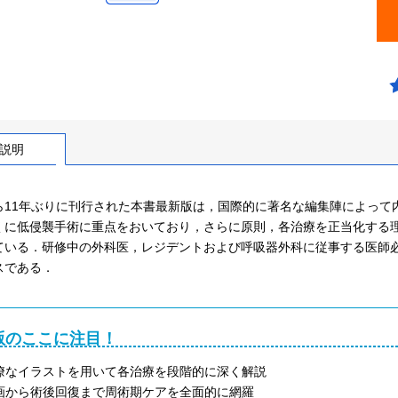
説明
ら11年ぶりに刊行された本書最新版は，国際的に著名な編集陣によって
くに低侵襲手術に重点をおいており，さらに原則，各治療を正当化する
ている．研修中の外科医，レジデントおよび呼吸器外科に従事する医師
スである．
版のここに注目！
瞭なイラストを用いて各治療を段階的に深く解説
画から術後回復まで周術期ケアを全面的に網羅