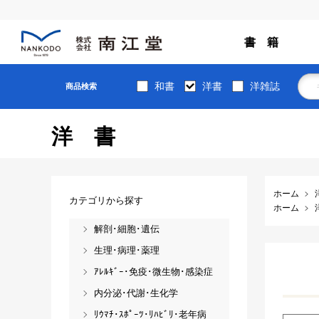
書 籍
和書
洋書
洋雑誌
商品検索
洋書
ホーム
カテゴリから探す
ホーム
解剖･細胞･遺伝
生理･病理･薬理
ｱﾚﾙｷﾞｰ･免疫･微生物･感染症
内分泌･代謝･生化学
ﾘｳﾏﾁ･ｽﾎﾟｰﾂ･ﾘﾊﾋﾞﾘ･老年病