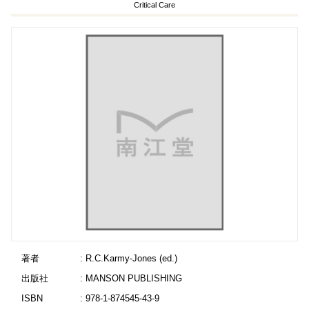
Critical Care
著者
: R.C.Karmy-Jones (ed.)
出版社
: MANSON PUBLISHING
ISBN
: 978-1-874545-43-9