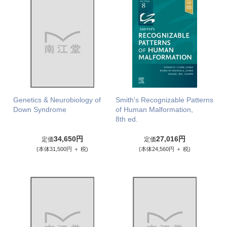
Genetics & Neurobiology of
Smith's Recognizable Patterns
Down Syndrome
of Human Malformation,
8th ed.
34,650円
27,016円
定価
定価
(本体31,500円 ＋ 税)
(本体24,560円 ＋ 税)