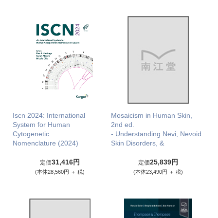
Iscn 2024: International
Mosaicism in Human Skin,
System for Human
2nd ed.
Cytogenetic
- Understanding Nevi, Nevoid
Nomenclature (2024)
Skin Disorders, &
31,416円
25,839円
定価
定価
(本体28,560円 ＋ 税)
(本体23,490円 ＋ 税)