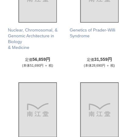
Nuclear, Chromosomal, &
Genetics of Prader-Willi
Genomic Architecture in
Syndrome
Biology
& Medicine
56,859円
31,559円
定価
定価
(本体51,690円 ＋ 税)
(本体28,690円 ＋ 税)