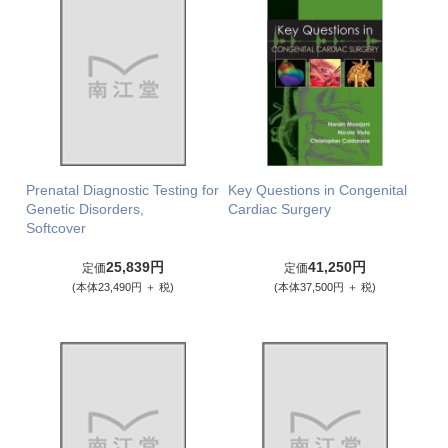
Prenatal Diagnostic Testing for
Key Questions in Congenital
Genetic Disorders,
Cardiac Surgery
Softcover
25,839円
41,250円
定価
定価
(本体23,490円 ＋ 税)
(本体37,500円 ＋ 税)