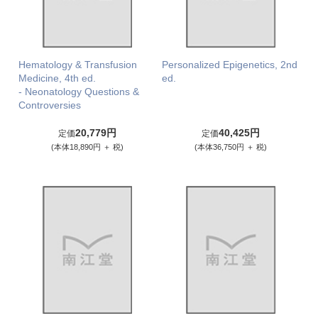
Hematology & Transfusion
Personalized Epigenetics, 2nd
Medicine, 4th ed.
ed.
- Neonatology Questions &
Controversies
20,779円
40,425円
定価
定価
(本体18,890円 ＋ 税)
(本体36,750円 ＋ 税)