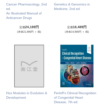
Cancer Pharmacology, 2nd
Genetics & Genomics in
ed.
Medicine, 2nd ed.
An Illustrated Manual of
Anticancer Drugs
24,189円
16,489円
定価
定価
(本体21,990円 ＋ 税)
(本体14,990円 ＋ 税)
Hox Modules in Evolution &
Perloff's Clinical Recognition
Development
of Congenital Heart
Disease, 7th ed.