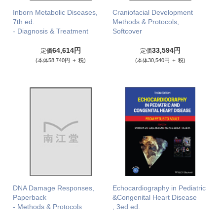
Inborn Metabolic Diseases,
Craniofacial Development
7th ed.
Methods & Protocols,
- Diagnosis & Treatment
Softcover
64,614円
33,594円
定価
定価
(本体58,740円 ＋ 税)
(本体30,540円 ＋ 税)
DNA Damage Responses,
Echocardiography in Pediatric
Paperback
&Congenital Heart Disease
- Methods & Protocols
, 3ed ed.