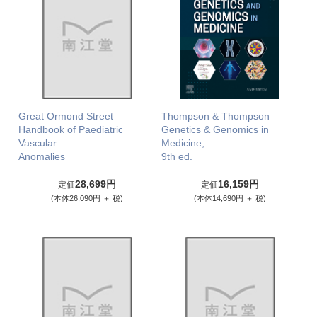
Great Ormond Street
Thompson & Thompson
Handbook of Paediatric
Genetics & Genomics in
Vascular
Medicine,
Anomalies
9th ed.
28,699円
16,159円
定価
定価
(本体26,090円 ＋ 税)
(本体14,690円 ＋ 税)