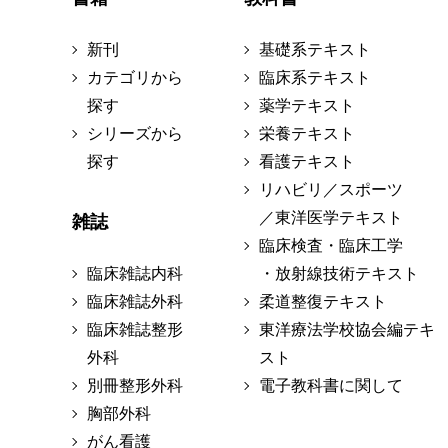
新刊
基礎系テキスト
カテゴリから
臨床系テキスト
探す
薬学テキスト
シリーズから
栄養テキスト
探す
看護テキスト
リハビリ／スポーツ
／東洋医学テキスト
雑誌
臨床検査・臨床工学
臨床雑誌内科
・放射線技術テキスト
臨床雑誌外科
柔道整復テキスト
臨床雑誌整形
東洋療法学校協会編テキ
外科
スト
別冊整形外科
電子教科書に関して
胸部外科
がん看護