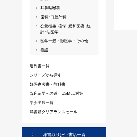
耳鼻咽喉科
歯科･口腔外科
公衆衛生･疫学･緩和医療･統
計･法医学
医学一般・獣医学・その他
看護
近刊書一覧
シリーズから探す
好評参考書・教科書
臨床留学への道 USMLE対策
学会出展一覧
洋書籍クリアランスセール
洋書取り扱い書店一覧