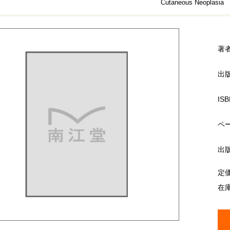
Cutaneous Neoplasia
著
出
ISB
ペ
出
定
在