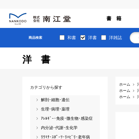
書 籍
和書
洋書
洋雑誌
商品検索
洋書
ホーム
カテゴリから探す
ホーム
ホーム
解剖･細胞･遺伝
生理･病理･薬理
ｱﾚﾙｷﾞｰ･免疫･微生物･感染症
内分泌･代謝･生化学
ﾘｳﾏﾁ･ｽﾎﾟｰﾂ･ﾘﾊﾋﾞﾘ･老年病