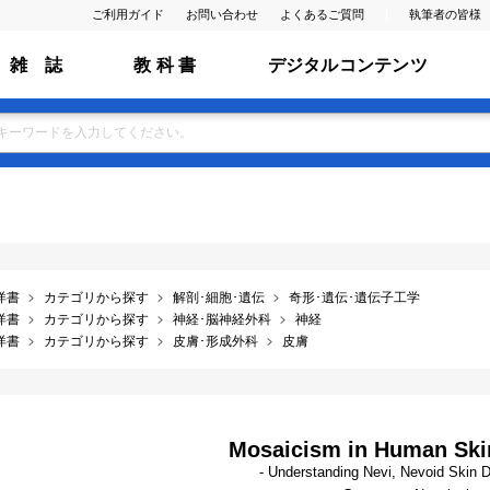
ご利用ガイド
お問い合わせ
よくあるご質問
執筆者の皆様
雑 誌
教 科 書
デジタルコンテンツ
洋書
カテゴリから探す
解剖･細胞･遺伝
奇形･遺伝･遺伝子工学
洋書
カテゴリから探す
神経･脳神経外科
神経
洋書
カテゴリから探す
皮膚･形成外科
皮膚
Mosaicism in Human Skin
- Understanding Nevi, Nevoid Skin D