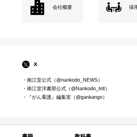
会社概要
採
X
・南江堂公式（@nankodo_NEWS）
・南江堂洋書部公式（@Nankodo_Intl）
・『がん看護』編集室（@gankango）
書籍
教科書