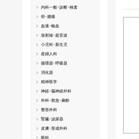
内科一般･診断･検査
癌･腫瘍
血液･輸血
放射線･超音波
小児科･新生児
産婦人科
循環器･呼吸器
消化器
精神医学
神経･脳神経外科
外科･救急･麻酔
整形外科
腎臓･泌尿器
皮膚･形成外科
眼科