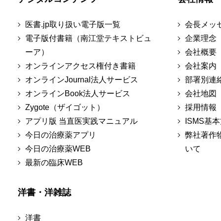
医書.jp取り扱い電子版一覧
会長メッ
電子版付書籍（南江堂テキストビュ
企業理念
ーア）
会社概要
オンラインアクセス権付き書籍
会社案内
オンラインJournal法人サービス
部署別連
オンラインBook法人サービス
会社地図
Zygote（ザイゴット）
採用情報
アプリ版 当直医実践マニュアル
ISMS基
今日の治療薬アプリ
弊社著作
今日の治療薬WEB
いて
最新の臨床WEB
洋書・洋雑誌
洋書