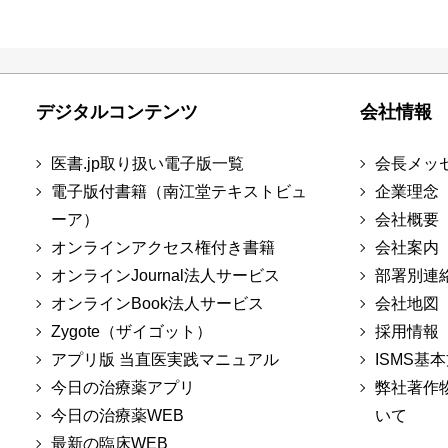
デジタルコンテンツ
会社情報
医書.jp取り扱い電子版一覧
会長メッ
電子版付書籍（南江堂テキストビュ
企業理念
ーア）
会社概要
オンラインアクセス権付き書籍
会社案内
オンラインJournal法人サービス
部署別連
オンラインBook法人サービス
会社地図
Zygote（ザイゴット）
採用情報
アプリ版 当直医実践マニュアル
ISMS基
今日の治療薬アプリ
弊社著作
今日の治療薬WEB
いて
最新の臨床WEB