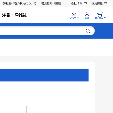
弊社著作物の利用について
書店様向け情報
会社情報
採用情報
洋書・洋雑誌
メルマガ
会員
買い物かご
。