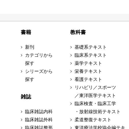
書籍
教科書
新刊
基礎系テキスト
カテゴリから
臨床系テキスト
探す
薬学テキスト
シリーズから
栄養テキスト
探す
看護テキスト
リハビリ／スポーツ
／東洋医学テキスト
雑誌
臨床検査・臨床工学
臨床雑誌内科
・放射線技術テキスト
臨床雑誌外科
柔道整復テキスト
臨床雑誌整形
東洋療法学校協会編テキ