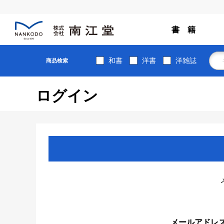
書 籍
和書
洋書
洋雑誌
商品検索
ログイン
メールアドレ