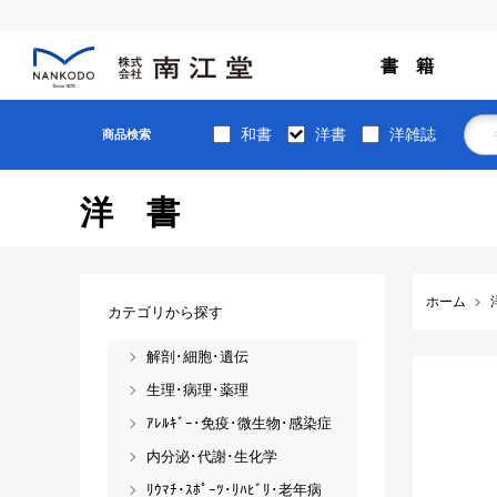
書 籍
和書
洋書
洋雑誌
商品検索
洋書
ホーム
カテゴリから探す
解剖･細胞･遺伝
生理･病理･薬理
ｱﾚﾙｷﾞｰ･免疫･微生物･感染症
内分泌･代謝･生化学
ﾘｳﾏﾁ･ｽﾎﾟｰﾂ･ﾘﾊﾋﾞﾘ･老年病