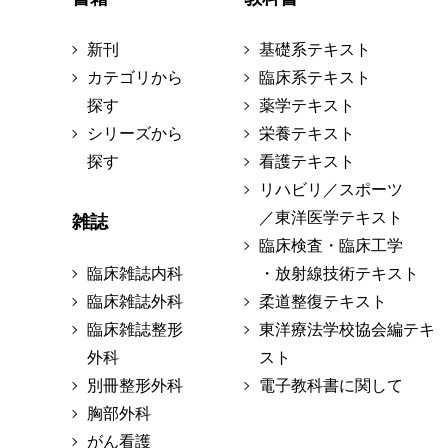
新刊
基礎系テキスト
カテゴリから
臨床系テキスト
探す
薬学テキスト
シリーズから
栄養テキスト
探す
看護テキスト
リハビリ／スポーツ
／東洋医学テキスト
雑誌
臨床検査・臨床工学
臨床雑誌内科
・放射線技術テキスト
臨床雑誌外科
柔道整復テキスト
臨床雑誌整形
東洋療法学校協会編テキ
外科
スト
別冊整形外科
電子教科書に関して
胸部外科
がん看護