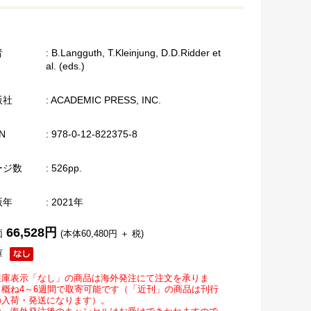
者
: B.Langguth, T.Kleinjung, D.D.Ridder et
al. (eds.)
版社
: ACADEMIC PRESS, INC.
N
: 978-0-12-822375-8
ージ数
: 526pp.
版年
: 2021年
66,528円
価
(本体60,480円 ＋ 税)
庫
在庫表示「なし」の商品は海外発注にて注文を承りま
。概ね4～6週間で取寄可能です（「近刊」の商品は刊行
の入荷・発送になります）。