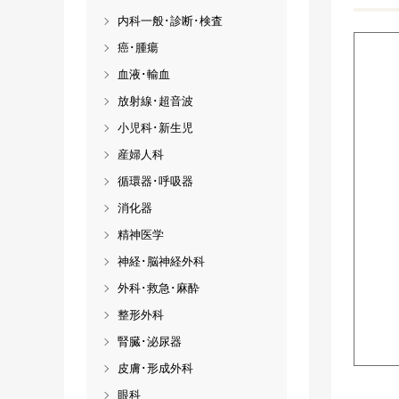
内科一般･診断･検査
癌･腫瘍
血液･輸血
放射線･超音波
小児科･新生児
産婦人科
循環器･呼吸器
消化器
精神医学
神経･脳神経外科
外科･救急･麻酔
整形外科
腎臓･泌尿器
皮膚･形成外科
眼科