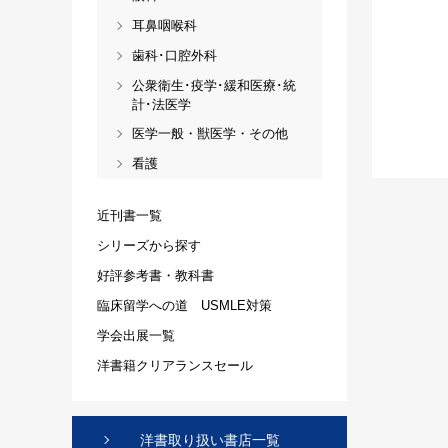
耳鼻咽喉科
歯科･口腔外科
公衆衛生･疫学･緩和医療･統
計･法医学
医学一般・獣医学・その他
看護
近刊書一覧
シリーズから探す
好評参考書・教科書
臨床留学への道 USMLE対策
学会出展一覧
洋書籍クリアランスセール
洋書取り扱い書店一覧