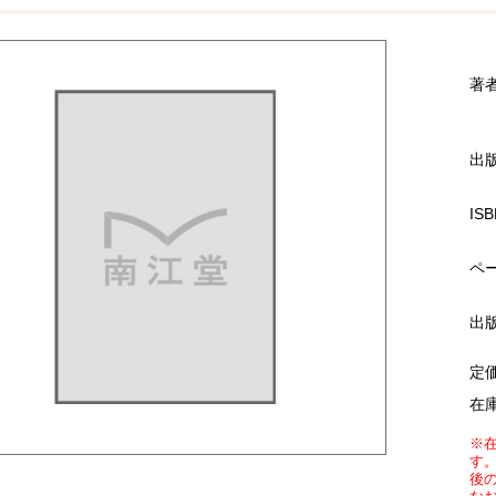
著
出
ISB
ペ
出
定
在
※
す
後