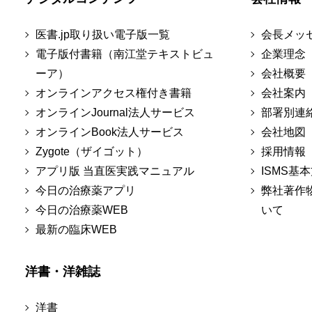
医書.jp取り扱い電子版一覧
会長メッ
電子版付書籍（南江堂テキストビュ
企業理念
ーア）
会社概要
オンラインアクセス権付き書籍
会社案内
オンラインJournal法人サービス
部署別連
オンラインBook法人サービス
会社地図
Zygote（ザイゴット）
採用情報
アプリ版 当直医実践マニュアル
ISMS基
今日の治療薬アプリ
弊社著作
今日の治療薬WEB
いて
最新の臨床WEB
洋書・洋雑誌
洋書