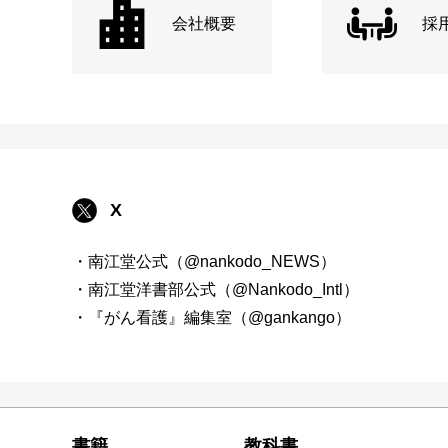
会社概要
採
X
・南江堂公式（@nankodo_NEWS）
・南江堂洋書部公式（@Nankodo_Intl）
・『がん看護』編集室（@gankango）
書籍
教科書