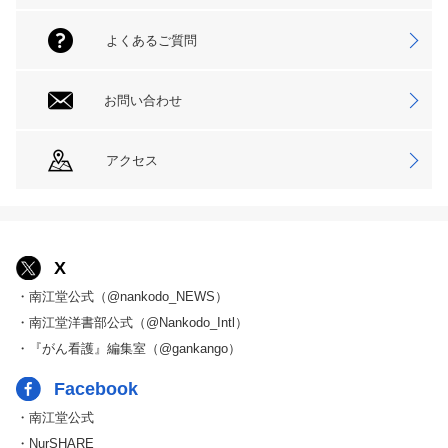
よくあるご質問
お問い合わせ
アクセス
X
・南江堂公式（@nankodo_NEWS）
・南江堂洋書部公式（@Nankodo_Intl）
・『がん看護』編集室（@gankango）
Facebook
・南江堂公式
・NurSHARE