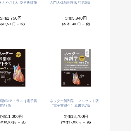
学ぶやさしい疫学
改訂第
入門人体解剖学
改訂第6版
2,750円
5,940円
定価
定価
本体2,500円 ＋ 税)
(本体5,400円 ＋ 税)
解剖学アトラス［電子書
ネッター解剖学 フルセット版
書第7版
［電子書籍付］
原書第7版
11,000円
18,700円
定価
定価
体10,000円 ＋ 税)
(本体17,000円 ＋ 税)