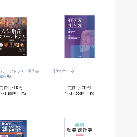
カラーアトラス（電子書
骨学のすゝめ
書第8版
6,710円
4,620円
定価
定価
本体6,100円 ＋ 税)
(本体4,200円 ＋ 税)