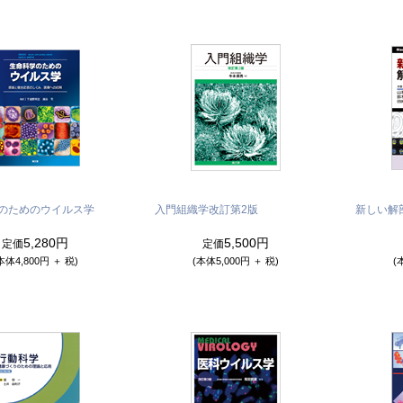
のためのウイルス学
入門組織学
改訂第2版
新しい解
5,280円
5,500円
定価
定価
本体4,800円 ＋ 税)
(本体5,000円 ＋ 税)
(