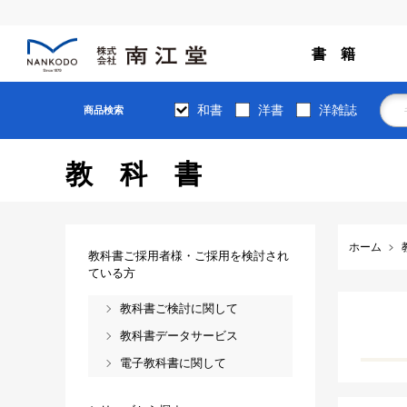
書 籍
和書
洋書
洋雑誌
商品検索
教科書
ホーム
教科書ご採用者様・ご採用を検討され
ている方
教科書ご検討に関して
教科書データサービス
電子教科書に関して