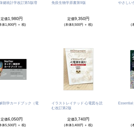
保健統計学
改訂第5版増
免疫生物学
原書第9版
やさしい
1,980円
9,350円
定価
定価
本体1,800円 ＋ 税)
(本体8,500円 ＋ 税)
(
解剖学カードブック（電
イラストレイテッド 心電図を読
Essent
む
改訂第2版
6,050円
3,740円
定価
定価
本体5,500円 ＋ 税)
(本体3,400円 ＋ 税)
(