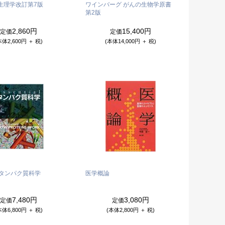
生理学
改訂第7版
ワインバーグ がんの生物学
原書
第2版
2,860円
15,400円
定価
定価
本体2,600円 ＋ 税)
(本体14,000円 ＋ 税)
ialタンパク質科学
医学概論
7,480円
3,080円
定価
定価
本体6,800円 ＋ 税)
(本体2,800円 ＋ 税)