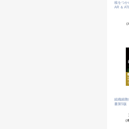
核をつかむ
AR ＆ AT
(
組織細胞
書第5版
(