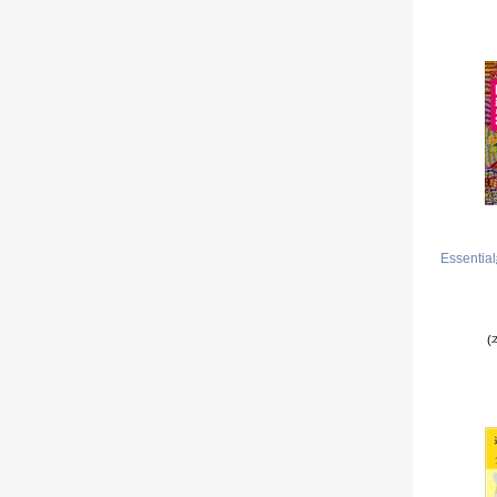
Essent
(