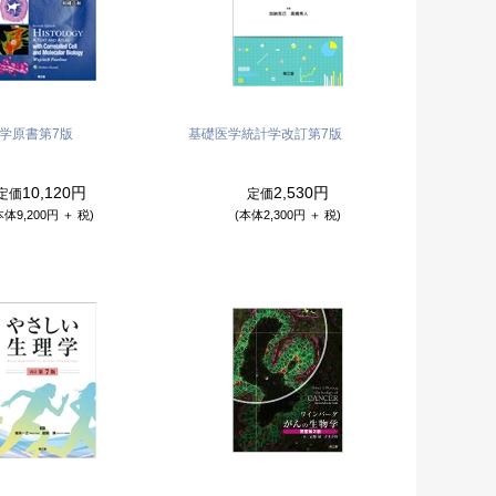
織学
原書第7版
基礎医学統計学
改訂第7版
10,120円
2,530円
定価
定価
本体9,200円 ＋ 税)
(本体2,300円 ＋ 税)