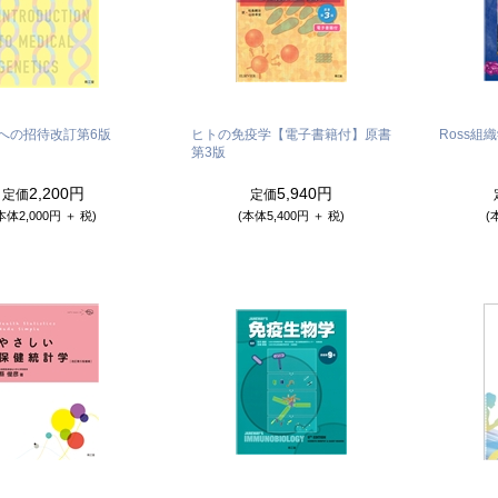
への招待
改訂第6版
ヒトの免疫学【電子書籍付】
原書
Ross組
第3版
2,200円
5,940円
定価
定価
本体2,000円 ＋ 税)
(本体5,400円 ＋ 税)
(