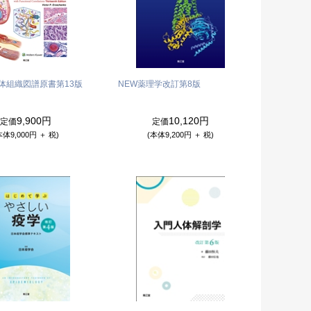
e人体組織図譜
原書第13版
NEW薬理学
改訂第8版
9,900円
10,120円
定価
定価
本体9,000円 ＋ 税)
(本体9,200円 ＋ 税)