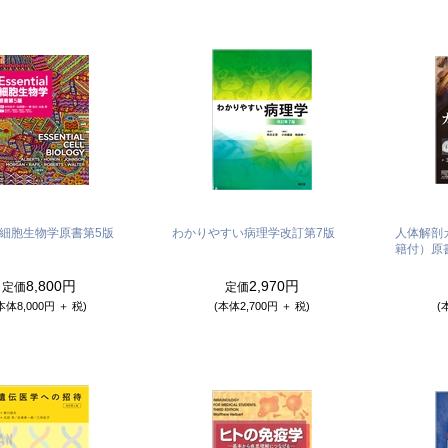
ial細胞生物学
原書第5版
わかりやすい病理学
改訂第7版
人体解剖
籍付）
原
8,800円
2,970円
定価
定価
本体8,000円 ＋ 税)
(本体2,700円 ＋ 税)
(