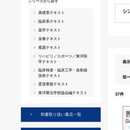
シリーズから探す
シ
基礎系テキスト
臨床系テキスト
薬学テキスト
栄養テキスト
看護テキスト
リハビリ／スポーツ／東洋医
学テキスト
表
臨床検査・臨床工学・放射線
技術テキスト
並
柔道整復テキスト
東洋療法学校協会編テキスト
37
件
和書取り扱い書店一覧