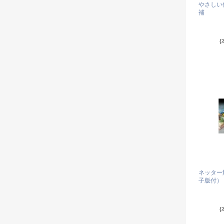
やさしい
補
(
ネッター
子版付）
(