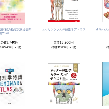
技師能力検定試験過去問
エッセンツァ人体解剖学アトラス
diFior
2026
3,740円
13,200円
定価
定価
本体3,400円 ＋ 税)
(本体12,000円 ＋ 税)
(