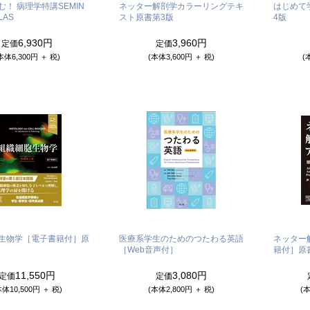
！ 病理学特講SEMIN
ネッター解剖学カラーリングテキ
はじめて
LAS
スト
原書第3版
4版
6,930円
3,960円
定価
定価
本体6,300円 ＋ 税)
(本体3,600円 ＋ 税)
(
生物学［電子書籍付］
原
医療系学生のためのつたわる英語
ネッター
［Web音声付］
籍付］
原
11,550円
3,080円
定価
定価
本体10,500円 ＋ 税)
(本体2,800円 ＋ 税)
(本