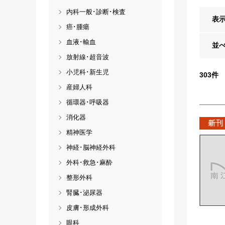
内科一般･診断･検査
表
癌･腫瘍
血液･輸血
並
放射線･超音波
小児科･新生児
303
件
産婦人科
循環器･呼吸器
消化器
精神医学
神経･脳神経外科
外科･救急･麻酔
整形外科
腎臓･泌尿器
皮膚･形成外科
眼科