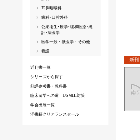
耳鼻咽喉科
歯科･口腔外科
公衆衛生･疫学･緩和医療･統
計･法医学
医学一般・獣医学・その他
看護
近刊書一覧
シリーズから探す
好評参考書・教科書
臨床留学への道 USMLE対策
学会出展一覧
洋書籍クリアランスセール