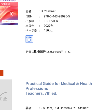
著者
：D.Chabner
ISBN
： 978-0-443-28095-5
出版社
： ELSEVIER
出版年
： 2027年
ページ数
： 416pp.
15,466円
定価
(本体14,060円 ＋ 税)
Practical Guide for Medical & Health
Professions
Teachers, 7th ed.
著者
：J.A.Dent, R.M.Harden & Y.E.Steinert