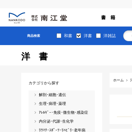
書 籍
和書
洋書
洋雑誌
商品検索
洋書
ホーム
カテゴリから探す
解剖･細胞･遺伝
生理･病理･薬理
ｱﾚﾙｷﾞｰ･免疫･微生物･感染症
内分泌･代謝･生化学
ﾘｳﾏﾁ･ｽﾎﾟｰﾂ･ﾘﾊﾋﾞﾘ･老年病