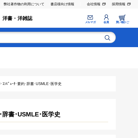
弊社著作物の利用について
書店様向け情報
会社情報
採用情報
洋書・洋雑誌
メルマガ
会員
買い物かご
ｺﾝﾋﾟｭｰﾀ･要約･辞書･USMLE･医学史
約･辞書･USMLE･医学史