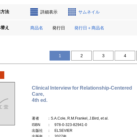
示方法
詳細表示
サムネイル
べ替え
商品名
発行日
発行日＋商品名
1
2
3
4
Clinical Interview for Relationship-Centered
Care,
4th ed.
著者
：S.A.Cole, R.M.Frankel, J.Bird, et al.
ISBN
： 978-0-323-82941-0
出版社
： ELSEVIER
出版年
： 2027年