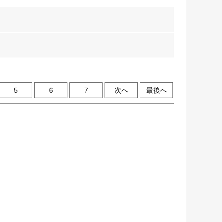
5
6
7
次へ
最後へ