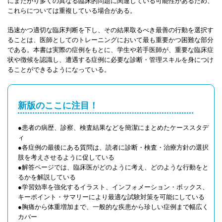
にまたがり多くの異なる臨床的問題に関連している可能性があるため、
これらについては重複している場合がある。
迅速かつ適切な臨床判断を下し、その結果取るべき最善の行動を選択す
ることは、医師としてのトレーニングにおいて最も重要かつ困難な部分
である。本書は実際の症例をもとに、学生や若手医師が、重要な臨床症
状や徴候を認識し、遭遇する症例に必要な診断・管理スキルを身につけ
ることができるようになっている。
新版のここに注目！
●患者の病歴、診察、検査結果などを簡潔にまとめたケーススタデ
ィ
●各症例の最後にある質問は、読者に診断・検査・治療方針の選択
肢を考えさせるように促している
●解答ページでは、臨床医がどのように考え、どのような行動をと
るかを解説している
●学習効率を強化するイラスト、インフォメーション・ボックス、
キーポイント・サマリーにより最適な試験対策を可能にしている
●胸痛から体重増加まで、一般的な疾患から珍しい症例まで幅広く
カバー