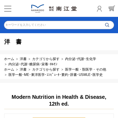
キーワードを入力してください
洋書
ホーム
洋書
カテゴリから探す
内分泌･代謝･生化学
内分泌･代謝･糖尿病･栄養･ﾎﾙﾓﾝ
ホーム
洋書
カテゴリから探す
医学一般・獣医学・その他
医学一般･ME･東洋医学･ｺﾝﾋﾟｭｰﾀ･要約･辞書･USMLE･医学史
Modern Nutrition in Health & Disease,
12th ed.