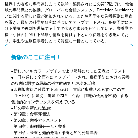
世界中の著名な専門家によって執筆・編集されたこの第12版では、他領
域の専門職との協働、グローバルな食糧システム、Precision Nutritionな
どに関する新しい章が追加されている。また生理学的な栄養原則に重点
を置き、最新の科学的研究に基づいてアップデートされ、疾病予防にお
ける栄養の役割を理解する上での大きな進歩を紹介している。栄養学の
様々な側面に関する詳細な情報を提供するという伝統を引き継いでお
り、学生や医療従事者にとって貴重な一冊となっている。
新版のここに注目！
●新しいフルカラーデザインでより明解になった図表とイラスト
●一冊を通して全面的にアップデートされ、疾病予防における栄養
の役割に関する最新の科学的研究と進歩を反映
●印刷版書籍に付属するeBookは、書籍に収載されるすべての章
（1〜100）に加え、追加の23章、付録、情報の検索を容易にする
包括的なインデックスを備えている
●11の章を新たに追加;
- 第49章：食事評価法
- 第58章：栄養アセスメント
- 第59章：職種間チームと栄養
- 第94章：栄養と知的発達 / 栄養と知的発達障害