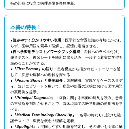
時の比較に役立つ病理画像を多数更新。
本書の特長！
●
読みやすく分かりやすい表現
：医学的な背景知識の有無にかかわ
らず、医学用語を素早く理解し、記憶に定着させる。
●
自己学習用テキスト／ワークブック構成
：図解へのラベル付け、
発音テスト、復習シートを随所に盛り込み、一歩ずつ着実に学習を
進めることができる。
●
『
First Person
』の語り
：患者視点から描かれたストーリーを通
じて、疾患や病状への理解を深める。
●
『
Picture Show
』と事例紹介
：図解解説、実践的なケーススタデ
ィ、短いエピソードを用いて、病態や処置の説明における医学用語
の実用例を提示。
●
『
Principal Diagnosis
』
：症例に関する医師の所見を読み、患者
の主診断を判断させることで、臨床現場での医学用語の使用法を学
べる。
●
『
Medical Terminology Check Up
』
：各章の終わりに設けた確
認テストで、重要な概念の理解を定着。
●
『
Spotlight
』
：混同しやすい用語を特定し、その違いを明確に解