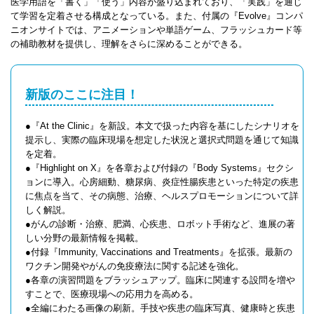
医学用語を「書く」「使う」内容が盛り込まれており、「実践」を通じ
て学習を定着させる構成となっている。また、付属の『Evolve』コンパ
ニオンサイトでは、アニメーションや単語ゲーム、フラッシュカード等
の補助教材を提供し、理解をさらに深めることができる。
新版のここに注目！
●『At the Clinic』を新設。本文で扱った内容を基にしたシナリオを
提示し、実際の臨床現場を想定した状況と選択式問題を通じて知識
を定着。
●『Highlight on X』を各章および付録の『Body Systems』セクシ
ョンに導入。心房細動、糖尿病、炎症性腸疾患といった特定の疾患
に焦点を当て、その病態、治療、ヘルスプロモーションについて詳
しく解説。
●がんの診断・治療、肥満、心疾患、ロボット手術など、進展の著
しい分野の最新情報を掲載。
●付録『Immunity, Vaccinations and Treatments』を拡張。最新の
ワクチン開発やがんの免疫療法に関する記述を強化。
●各章の演習問題をブラッシュアップ。臨床に関連する設問を増や
すことで、医療現場への応用力を高める。
●全編にわたる画像の刷新。手技や疾患の臨床写真、健康時と疾患