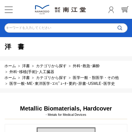
キーワードを入力してください
洋書
ホーム
洋書
カテゴリから探す
外科･救急･麻酔
外科･移植(手術)･人工臓器
ホーム
洋書
カテゴリから探す
医学一般・獣医学・その他
医学一般･ME･東洋医学･ｺﾝﾋﾟｭｰﾀ･要約･辞書･USMLE･医学史
Metallic Biomaterials, Hardcover
- Metals for Medical Devices