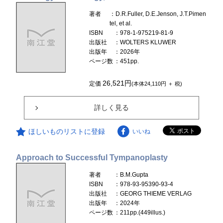
著者
：D.R.Fuller, D.E.Jenson, J.T.Pimen
tel, et al.
ISBN
：978-1-975219-81-9
出版社
：WOLTERS KLUWER
出版年
：2026年
ページ数
：451pp.
26,521円
定価
(本体24,110円 ＋ 税)
詳しく見る
ほしいものリストに登録
いいね
Approach to Successful Tympanoplasty
著者
：B.M.Gupta
ISBN
：978-93-95390-93-4
出版社
：GEORG THIEME VERLAG
出版年
：2024年
ページ数
：211pp.(449illus.)