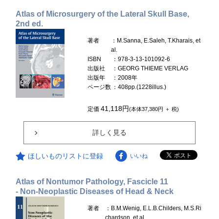
Atlas of Microsurgery of the Lateral Skull Base,
2nd ed.
著者
：M.Sanna, E.Saleh, T.Kharais, et
al.
ISBN
：978-3-13-101092-6
出版社
：GEORG THIEME VERLAG
出版年
：2008年
ページ数
：408pp.(1228illus.)
41,118円
定価
(本体37,380円 ＋ 税)
詳しく見る
ほしいものリストに登録
いいね
Atlas of Nontumor Pathology, Fascicle 11
- Non-Neoplastic Diseases of Head & Neck
著者
：B.M.Wenig, E.L.B.Childers, M.S.Ri
chardson, et al.