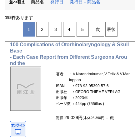
商品名
発行日
発行日＋商品名
並べ替え
あります
192件
1
2
3
4
5
次
最後
100 Complications of Otorhinolaryngology & Skull
Base
- Each Case Report from Different Surgeons Arou
nd the
著者
：V.Narendrakumar, V.Felix & V.Mar
iappan
ISBN
：978-93-95390-57-6
出版社
：GEORG THIEME VERLAG
出版年
：2023年
ページ数
：444pp.(755illus.)
29,029円
定価
(本体26,390円 ＋ 税)