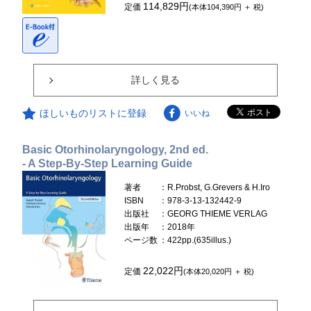
114,829円
定価
(本体104,390円 ＋ 税)
詳しく見る
ほしいものリストに登録
いいね
Basic Otorhinolaryngology, 2nd ed.
- A Step-By-Step Learning Guide
著者
：R.Probst, G.Grevers & H.Iro
ISBN
：978-3-13-132442-9
出版社
：GEORG THIEME VERLAG
出版年
：2018年
ページ数
：422pp.(635illus.)
22,022円
定価
(本体20,020円 ＋ 税)