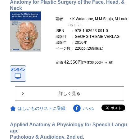
Anatomy for Plastic Surgery of the Face, Head, &
Neck
著者
：K.Watanabe, M.M.Shoja, M.Louk
as, et al.
ISBN
：978-1-62623-091-0
出版社
：GEORG THIEME VERLAG
出版年
：2016年
ページ数
：226pp.(269illus.)
42,350円
定価
(本体38,500円 ＋ 税)
詳しく見る
ほしいものリストに登録
いいね
Applied Anatomy & Physiology for Speech-Langu
age
Pathology & Audiology, 2nd ed.