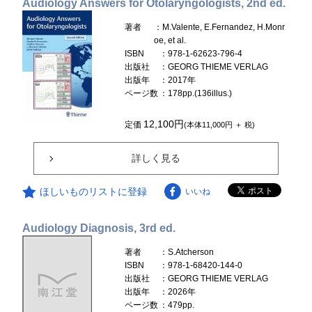
Audiology Answers for Otolaryngologists, 2nd ed.
著者
：M.Valente, E.Fernandez, H.Monr
oe, et al.
ISBN
：978-1-62623-796-4
出版社
：GEORG THIEME VERLAG
出版年
：2017年
ページ数
：178pp.(136illus.)
12,100円
定価
(本体11,000円 ＋ 税)
詳しく見る
ほしいものリストに登録
いいね
Audiology Diagnosis, 3rd ed.
著者
：S.Atcherson
ISBN
：978-1-68420-144-0
出版社
：GEORG THIEME VERLAG
出版年
：2026年
ページ数
：479pp.