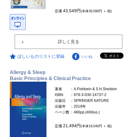
43,549円
定価
(本体39,590円 ＋ 税)
詳しく見る
ほしいものリストに登録
いいね
Allergy & Sleep
Basic Principles & Clinical Practice
著者
：A.Fishbein & S.H.Sheldon
ISBN
：978-3-030-14737-2
出版社
：SPRINGER NATURE
出版年
：2019年
ページ数
：466pp.(40illus.)
21,494円
定価
(本体19,540円 ＋ 税)