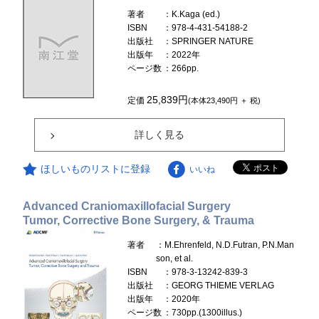
著者
：K.Kaga (ed.)
ISBN
：978-4-431-54188-2
出版社
：SPRINGER NATURE
出版年
：2022年
ページ数
：266pp.
25,839円
定価
(本体23,490円 ＋ 税)
詳しく見る
ほしいものリストに登録
いいね
Advanced Craniomaxillofacial Surgery
Tumor, Corrective Bone Surgery, & Trauma
著者
：M.Ehrenfeld, N.D.Futran, P.N.Man
son, et al.
ISBN
：978-3-13242-839-3
出版社
：GEORG THIEME VERLAG
出版年
：2020年
ページ数
：730pp.(1300illus.)