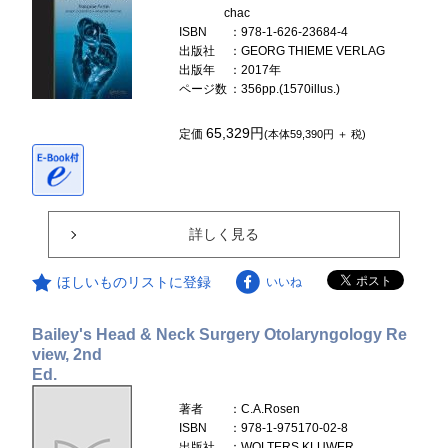
chac
ISBN
：978-1-626-23684-4
出版社
：GEORG THIEME VERLAG
出版年
：2017年
ページ数
：356pp.(1570illus.)
65,329円
定価
(本体59,390円 ＋ 税)
詳しく見る
ほしいものリストに登録
いいね
Bailey's Head & Neck Surgery Otolaryngology Re
view, 2nd
Ed.
著者
：C.A.Rosen
ISBN
：978-1-975170-02-8
出版社
：WOLTERS KLUWER