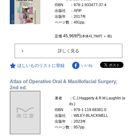
ISBN
：978-1-933477-37-4
出版社
：AFIP
出版年
：2017年
ページ数
：491pp.
45,969円
定価
(本体41,790円 ＋ 税)
詳しく見る
ほしいものリストに登録
いいね
Atlas of Operative Oral & Maxillofacial Surgery,
2nd ed.
著者
：C.J.Haggerty & R.M.Laughlin (e
ds.)
ISBN
：978-1-119-68381-0
出版社
：WILEY-BLACKWELL
出版年
：2023年
ページ数
：957pp.