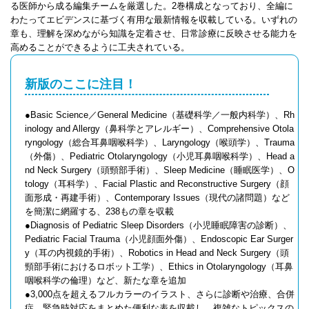
る医師から成る編集チームを厳選した。2巻構成となっており、全編に
わたってエビデンスに基づく有用な最新情報を収載している。いずれの
章も、理解を深めながら知識を定着させ、日常診療に反映させる能力を
高めることができるように工夫されている。
新版のここに注目！
●Basic Science／General Medicine（基礎科学／一般内科学）、Rh
inology and Allergy（鼻科学とアレルギー）、Comprehensive Otola
ryngology（総合耳鼻咽喉科学）、Laryngology（喉頭学）、Trauma
（外傷）、Pediatric Otolaryngology（小児耳鼻咽喉科学）、Head a
nd Neck Surgery（頭頸部手術）、Sleep Medicine（睡眠医学）、O
tology（耳科学）、Facial Plastic and Reconstructive Surgery（顔
面形成・再建手術）、Contemporary Issues（現代の諸問題）など
を簡潔に網羅する、238もの章を収載
●Diagnosis of Pediatric Sleep Disorders（小児睡眠障害の診断）、
Pediatric Facial Trauma（小児顔面外傷）、Endoscopic Ear Surger
y（耳の内視鏡的手術）、Robotics in Head and Neck Surgery（頭
頸部手術におけるロボット工学）、Ethics in Otolaryngology（耳鼻
咽喉科学の倫理）など、新たな章を追加
●3,000点を超えるフルカラーのイラスト、さらに診断や治療、合併
症、緊急時対応をまとめた便利な表を収載し、複雑なトピックスの