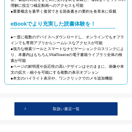
理解に役立つ補足動画へのアクセスも可能
●重要概念を素早く復習できる箇条書きの要約を各章末に収載
eBookでより充実した読書体験を！
●一度に複数のデバイスへダウンロードし、オンラインでもオフラ
インでも専用アプリからシームレスなアクセスが可能
●強力な検索ツールとスマートなナビゲーションクロスリンクによ
り、本書内はもちろんVitalSourceの電子書籍ライブラリ全体の検
索が可能
●ページの鮮明度や反応性の高いデザインはそのままに、画像や本
文の拡大・縮小を可能にする複数の表示オプション
●本文のハイライト表示や、ワンクリックでのメモ追加機能
取扱い書店一覧