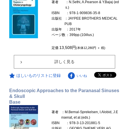
著者
：N.Sethi, A.Pearson & Y.Bajaj (ed
s.)
ISBN
：978-1-909836-35-8
出版社
：JAYPEE BROTHERS MEDICAL
PUB
出版年
：2017年
ページ数
：399pp.(10illus.)
13,508円
定価
(本体12,280円 ＋ 税)
詳しく見る
ほしいものリストに登録
いいね
Endoscopic Approaches to the Paranasal Sinuses
& Skull
Base
著者
：M.Bernal-Sprekelsen, I.Alobid, J.E
nsenat, et al.(eds.)
ISBN
：978-3-13-201881-5
出版社
：GEORG THIEME VERLAG