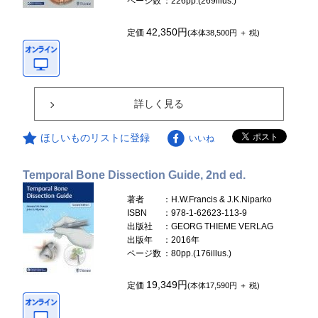
ページ数
：226pp.(269illus.)
42,350円
定価
(本体38,500円 ＋ 税)
詳しく見る
ほしいものリストに登録
いいね
Temporal Bone Dissection Guide, 2nd ed.
著者
：H.W.Francis & J.K.Niparko
ISBN
：978-1-62623-113-9
出版社
：GEORG THIEME VERLAG
出版年
：2016年
ページ数
：80pp.(176illus.)
19,349円
定価
(本体17,590円 ＋ 税)