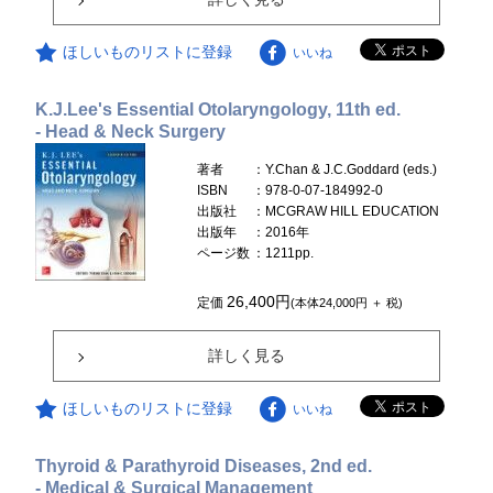
ほしいものリストに登録
いいね
K.J.Lee's Essential Otolaryngology, 11th ed.
- Head & Neck Surgery
著者
：Y.Chan & J.C.Goddard (eds.)
ISBN
：978-0-07-184992-0
出版社
：MCGRAW HILL EDUCATION
出版年
：2016年
ページ数
：1211pp.
26,400円
定価
(本体24,000円 ＋ 税)
詳しく見る
ほしいものリストに登録
いいね
Thyroid & Parathyroid Diseases, 2nd ed.
- Medical & Surgical Management