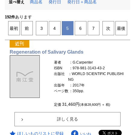
商品名
発行日
発行日＋商品名
並べ替え
あります
192件
最初
前
3
4
5
6
7
次
最後
Regeneration of Salivary Glands
著者
：G.Carpenter
ISBN
：978-981-3143-43-2
出版社
：WORLD SCIENTIFIC PUBLISHI
NG
出版年
：2017年
ページ数
：350pp.
31,460円
定価
(本体28,600円 ＋ 税)
詳しく見る
ほしいものリストに登録
いいね