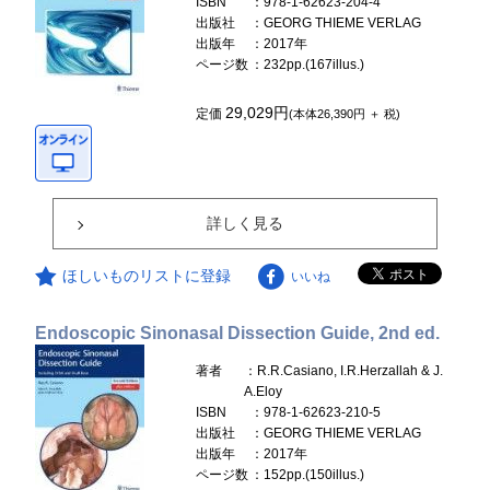
ISBN
：978-1-62623-204-4
出版社
：GEORG THIEME VERLAG
出版年
：2017年
ページ数
：232pp.(167illus.)
29,029円
定価
(本体26,390円 ＋ 税)
詳しく見る
ほしいものリストに登録
いいね
Endoscopic Sinonasal Dissection Guide, 2nd ed.
著者
：R.R.Casiano, I.R.Herzallah & J.
A.Eloy
ISBN
：978-1-62623-210-5
出版社
：GEORG THIEME VERLAG
出版年
：2017年
ページ数
：152pp.(150illus.)