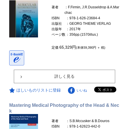
著者
：F.Firmin, J.R.Dusseldrop & A.Mar
chac
ISBN
：978-1-626-23684-4
出版社
：GEORG THIEME VERLAG
出版年
：2017年
ページ数
：356pp.(1570illus.)
65,329円
定価
(本体59,390円 ＋ 税)
詳しく見る
ほしいものリストに登録
いいね
Mastering Medical Photography of the Head & Nec
k
著者
：S.B.Mccusker & B.Douros
ISBN
：978-1-62623-442-0