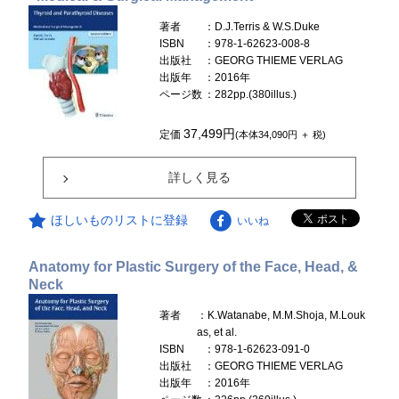
著者
：D.J.Terris & W.S.Duke
ISBN
：978-1-62623-008-8
出版社
：GEORG THIEME VERLAG
出版年
：2016年
ページ数
：282pp.(380illus.)
37,499円
定価
(本体34,090円 ＋ 税)
詳しく見る
ほしいものリストに登録
いいね
Anatomy for Plastic Surgery of the Face, Head, &
Neck
著者
：K.Watanabe, M.M.Shoja, M.Louk
as, et al.
ISBN
：978-1-62623-091-0
出版社
：GEORG THIEME VERLAG
出版年
：2016年