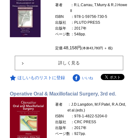
著者
：R.L.Carrau, T.Murry & R.J.Howe
ll
ISBN
：978-1-59756-730-5
出版社
：PLUTO PRESS
出版年
：2017年
ページ数
：548pp.
48,158円
定価
(本体43,780円 ＋ 税)
詳しく見る
ほしいものリストに登録
いいね
Operative Oral & Maxillofacial Surgery, 3rd ed.
著者
：J.D.Langdon, M.F.Patel, R.A.Ord,
et al.(eds.)
ISBN
：978-1-4822-5204-0
出版社
：CRC PRESS
出版年
：2017年
ページ数
：927pp.