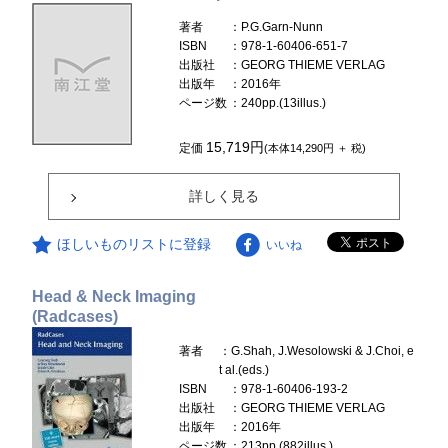
著者
：P.G.Garn-Nunn
ISBN
：978-1-60406-651-7
出版社
：GEORG THIEME VERLAG
出版年
：2016年
ページ数
：240pp.(13illus.)
15,719円
定価
(本体14,290円 ＋ 税)
詳しく見る
ほしいものリストに登録
いいね
Head & Neck Imaging
(Radcases)
著者
：G.Shah, J.Wesolowski & J.Choi, e
t al.(eds.)
ISBN
：978-1-60406-193-2
出版社
：GEORG THIEME VERLAG
出版年
：2016年
ページ数
：213pp.(882illus.)