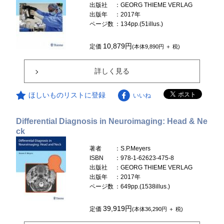
出版社
：GEORG THIEME VERLAG
出版年
：2017年
ページ数
：134pp.(51illus.)
10,879円
定価
(本体9,890円 ＋ 税)
詳しく見る
ほしいものリストに登録
いいね
Differential Diagnosis in Neuroimaging: Head & Ne
ck
著者
：S.P.Meyers
ISBN
：978-1-62623-475-8
出版社
：GEORG THIEME VERLAG
出版年
：2017年
ページ数
：649pp.(1538illus.)
39,919円
定価
(本体36,290円 ＋ 税)