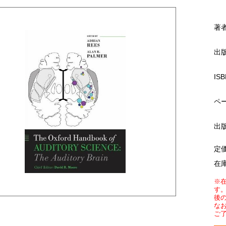
著
出
ISB
ペ
出
定
在
※
す
後
な
ご