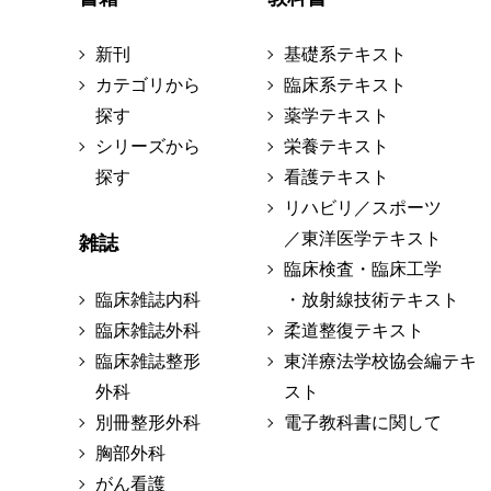
新刊
基礎系テキスト
カテゴリから
臨床系テキスト
探す
薬学テキスト
シリーズから
栄養テキスト
探す
看護テキスト
リハビリ／スポーツ
／東洋医学テキスト
雑誌
臨床検査・臨床工学
臨床雑誌内科
・放射線技術テキスト
臨床雑誌外科
柔道整復テキスト
臨床雑誌整形
東洋療法学校協会編テキ
外科
スト
別冊整形外科
電子教科書に関して
胸部外科
がん看護