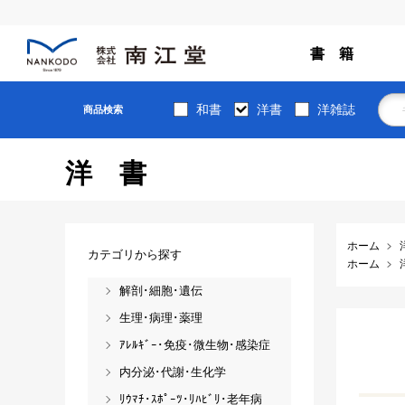
書 籍
和書
洋書
洋雑誌
商品検索
洋書
ホーム
カテゴリから探す
ホーム
解剖･細胞･遺伝
生理･病理･薬理
ｱﾚﾙｷﾞｰ･免疫･微生物･感染症
内分泌･代謝･生化学
ﾘｳﾏﾁ･ｽﾎﾟｰﾂ･ﾘﾊﾋﾞﾘ･老年病