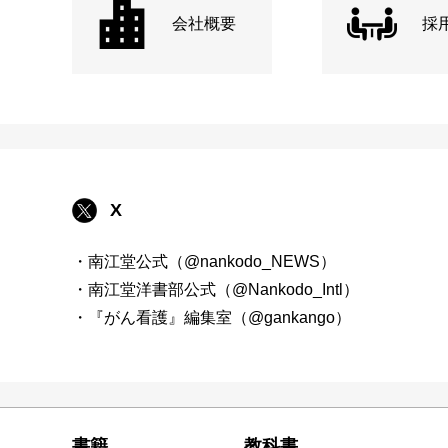
会社概要
採
X
・南江堂公式（@nankodo_NEWS）
・南江堂洋書部公式（@Nankodo_Intl）
・『がん看護』編集室（@gankango）
書籍
教科書