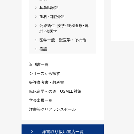
耳鼻咽喉科
歯科･口腔外科
公衆衛生･疫学･緩和医療･統
計･法医学
医学一般・獣医学・その他
看護
近刊書一覧
シリーズから探す
好評参考書・教科書
臨床留学への道 USMLE対策
学会出展一覧
洋書籍クリアランスセール
洋書取り扱い書店一覧