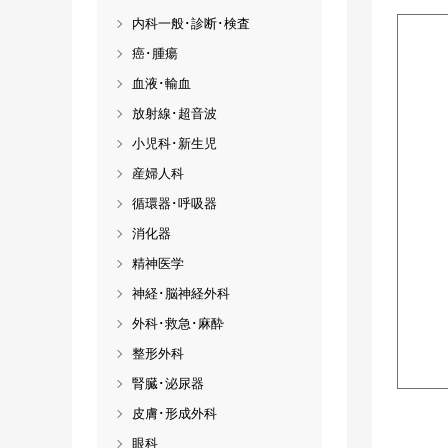
内科一般･診断･検査
癌･腫瘍
血液･輸血
放射線･超音波
小児科･新生児
産婦人科
循環器･呼吸器
消化器
精神医学
神経･脳神経外科
外科･救急･麻酔
整形外科
腎臓･泌尿器
皮膚･形成外科
眼科