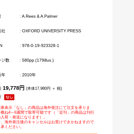
者
: A.Rees & A.Palmer
版社
: OXFORD UNIVERSITY PRESS
N
: 978-0-19-923328-1
ージ数
: 580pp.(179illus.)
版年
: 2010年
19,778円
価
(本体17,980円 ＋ 税)
庫
在庫表示「なし」の商品は海外発注にて注文を承りま
。概ね4～6週間で取寄可能です（「近刊」の商品は刊行
の入荷・発送になります）。
お、海外発注後のキャンセルはお受けできかねますので
了承ください。