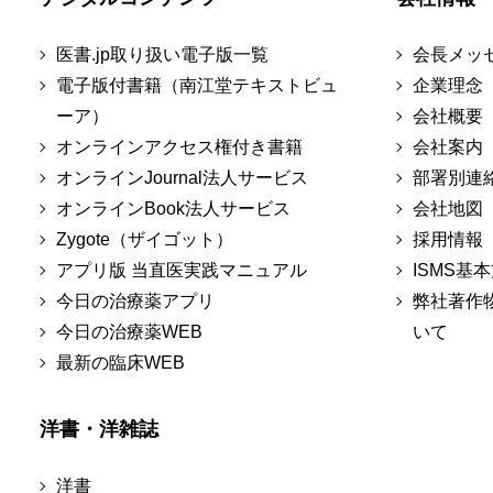
医書.jp取り扱い電子版一覧
会長メッ
電子版付書籍（南江堂テキストビュ
企業理念
ーア）
会社概要
オンラインアクセス権付き書籍
会社案内
オンラインJournal法人サービス
部署別連
オンラインBook法人サービス
会社地図
Zygote（ザイゴット）
採用情報
アプリ版 当直医実践マニュアル
ISMS基
今日の治療薬アプリ
弊社著作
今日の治療薬WEB
いて
最新の臨床WEB
洋書・洋雑誌
洋書