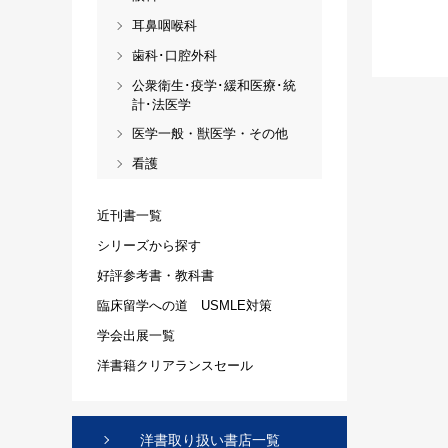
耳鼻咽喉科
歯科･口腔外科
公衆衛生･疫学･緩和医療･統
計･法医学
医学一般・獣医学・その他
看護
近刊書一覧
シリーズから探す
好評参考書・教科書
臨床留学への道 USMLE対策
学会出展一覧
洋書籍クリアランスセール
洋書取り扱い書店一覧