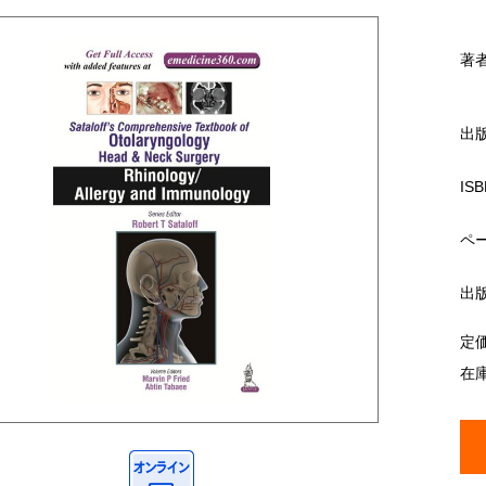
著
出
ISB
ペ
出
定
在