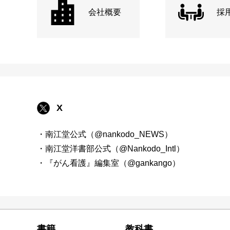
会社概要
採
X
・南江堂公式（@nankodo_NEWS）
・南江堂洋書部公式（@Nankodo_Intl）
・『がん看護』編集室（@gankango）
書籍
教科書