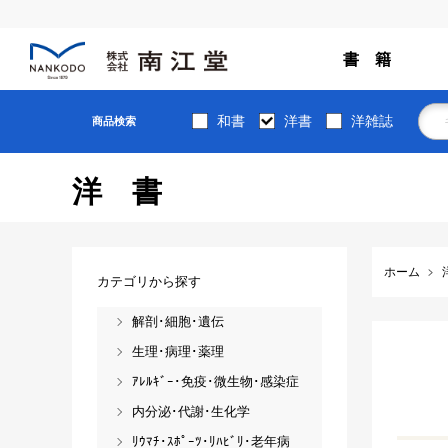
書 籍
和書
洋書
洋雑誌
商品検索
洋書
ホーム
カテゴリから探す
解剖･細胞･遺伝
生理･病理･薬理
ｱﾚﾙｷﾞｰ･免疫･微生物･感染症
内分泌･代謝･生化学
ﾘｳﾏﾁ･ｽﾎﾟｰﾂ･ﾘﾊﾋﾞﾘ･老年病