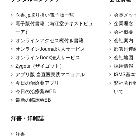
医書.jp取り扱い電子版一覧
会長メッ
電子版付書籍（南江堂テキストビュ
企業理念
ーア）
会社概要
オンラインアクセス権付き書籍
会社案内
オンラインJournal法人サービス
部署別連
オンラインBook法人サービス
会社地図
Zygote（ザイゴット）
採用情報
アプリ版 当直医実践マニュアル
ISMS基
今日の治療薬アプリ
弊社著作
今日の治療薬WEB
いて
最新の臨床WEB
洋書・洋雑誌
洋書