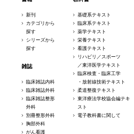
新刊
基礎系テキスト
カテゴリから
臨床系テキスト
探す
薬学テキスト
シリーズから
栄養テキスト
探す
看護テキスト
リハビリ／スポーツ
／東洋医学テキスト
雑誌
臨床検査・臨床工学
臨床雑誌内科
・放射線技術テキスト
臨床雑誌外科
柔道整復テキスト
臨床雑誌整形
東洋療法学校協会編テキ
外科
スト
別冊整形外科
電子教科書に関して
胸部外科
がん看護