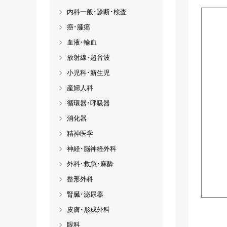
内科一般･診断･検査
癌･腫瘍
血液･輸血
放射線･超音波
小児科･新生児
産婦人科
循環器･呼吸器
消化器
精神医学
神経･脳神経外科
外科･救急･麻酔
整形外科
腎臓･泌尿器
皮膚･形成外科
眼科