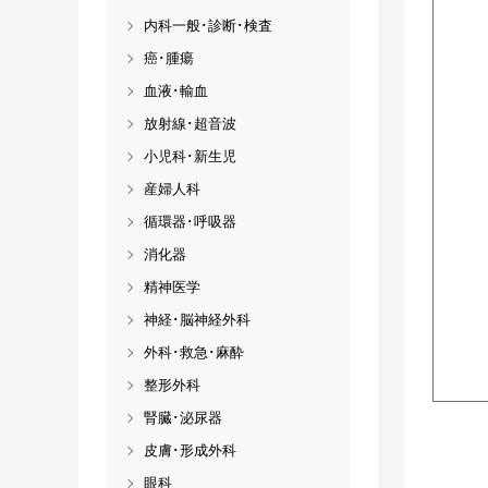
内科一般･診断･検査
癌･腫瘍
血液･輸血
放射線･超音波
小児科･新生児
産婦人科
循環器･呼吸器
消化器
精神医学
神経･脳神経外科
外科･救急･麻酔
整形外科
腎臓･泌尿器
皮膚･形成外科
眼科