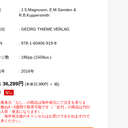
者
: J.S.Magnuson, E.M.Genden &
R.B.Kuppersmith
版社
: GEORG THIEME VERLAG
N
: 978-1-60406-919-8
ージ数
: 186pp.(150illus.)
版年
: 2016年
36,289円
価
(本体32,990円 ＋ 税)
庫
在庫表示「なし」の商品は海外発注にて注文を承りま
。概ね4～6週間で取寄可能です（「近刊」の商品は刊行
の入荷・発送になります）。
お、海外発注後のキャンセルはお受けできかねますので
了承ください。