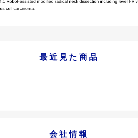
.1 Robot-assisted modified radical neck dissection including level I-V
s cell carcinoma.
最近見た商品
会社情報