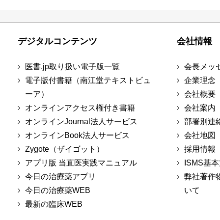
デジタルコンテンツ
会社情報
医書.jp取り扱い電子版一覧
会長メッ
電子版付書籍（南江堂テキストビュ
企業理念
ーア）
会社概要
オンラインアクセス権付き書籍
会社案内
オンラインJournal法人サービス
部署別連
オンラインBook法人サービス
会社地図
Zygote（ザイゴット）
採用情報
アプリ版 当直医実践マニュアル
ISMS基
今日の治療薬アプリ
弊社著作
今日の治療薬WEB
いて
最新の臨床WEB