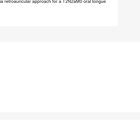
 via retroauricular approach for a T2N2aM0 oral tongue