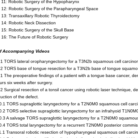
 11: Robotic Surgery of the Hypopharynx
 12: Robotic Surgery of the Parapharyngeal Space
 13: Transaxillary Robotic Thyroidectomy
 14: Robotic Neck Dissection
 15: Robotic Surgery of the Skull Base
 16: The Future of Robotic Surgery
f Accompanying Videos
.1 TORS lateral oropharyngectomy for a T3N2b squamous cell carcinoma
.2 TORS base of tongue resection for a T3N2b base of tongue squamou
.1 The preoperative findings of a patient with a tongue base cancer, de
urs six weeks after surgery.
2 Surgical resection of a tonsil cancer using robotic laser technique, d
uction of the defect.
0.1 TORS supraglottic laryngectomy for a T2N0M0 squamous cell carc
0.2 TORS selective supraglottic laryngectomy for an infrahyoid T1N0M
0.3 A salvage TORS supraglottic laryngectomy for a T2N0M0 squamous c
0.4 TORS total laryngectomy for a recurrent T2N0M0 posterior commiss
1.1 Transoral robotic resection of hypopharyngeal squamous cell carci