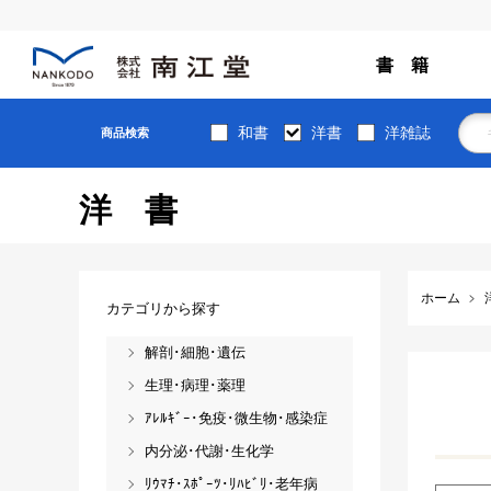
書 籍
和書
洋書
洋雑誌
商品検索
洋書
ホーム
カテゴリから探す
解剖･細胞･遺伝
生理･病理･薬理
ｱﾚﾙｷﾞｰ･免疫･微生物･感染症
内分泌･代謝･生化学
ﾘｳﾏﾁ･ｽﾎﾟｰﾂ･ﾘﾊﾋﾞﾘ･老年病