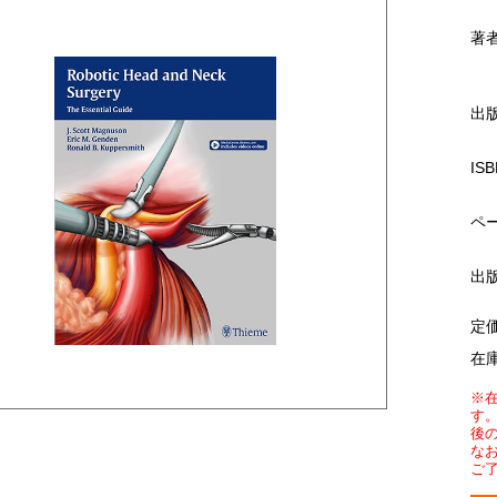
著
出
ISB
ペ
出
定
在
※
す
後
な
ご