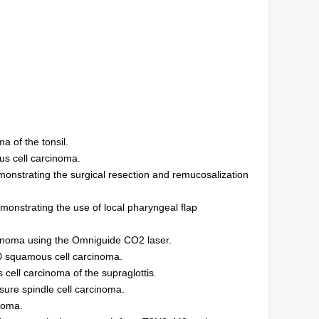
 of the tonsil.
s cell carcinoma.
monstrating the surgical resection and remucosalization
emonstrating the use of local pharyngeal flap
inoma using the Omniguide CO2 laser.
0 squamous cell carcinoma.
ell carcinoma of the supraglottis.
ure spindle cell carcinoma.
noma.