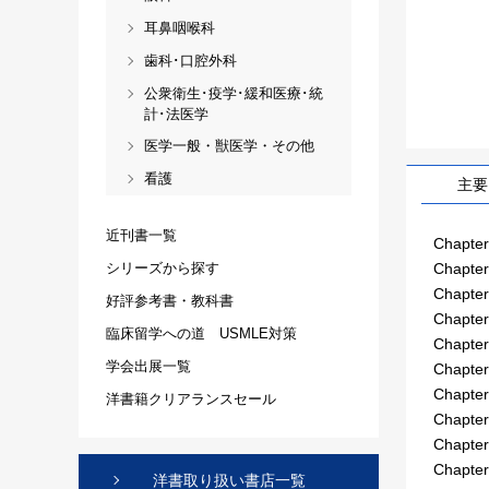
耳鼻咽喉科
歯科･口腔外科
公衆衛生･疫学･緩和医療･統
計･法医学
医学一般・獣医学・その他
看護
主要
近刊書一覧
Chapter
Chapter
シリーズから探す
Chapter 
好評参考書・教科書
Chapter
臨床留学への道 USMLE対策
Chapter
学会出展一覧
Chapter
Chapter
洋書籍クリアランスセール
Chapter
Chapter
Chapter
洋書取り扱い書店一覧