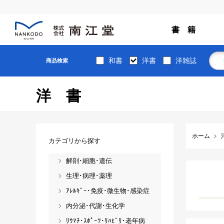
書 籍
和書
洋書
洋雑誌
商品検索
洋書
ホーム
カテゴリから探す
解剖･細胞･遺伝
生理･病理･薬理
ｱﾚﾙｷﾞｰ･免疫･微生物･感染症
内分泌･代謝･生化学
ﾘｳﾏﾁ･ｽﾎﾟｰﾂ･ﾘﾊﾋﾞﾘ･老年病