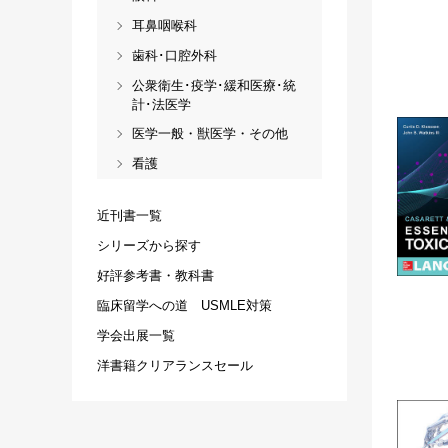
耳鼻咽喉科
歯科･口腔外科
公衆衛生･疫学･緩和医療･統
計･法医学
医学一般・獣医学・その他
看護
近刊書一覧
シリーズから探す
好評参考書・教科書
臨床留学への道 USMLE対策
学会出展一覧
洋書籍クリアランスセール