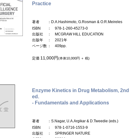
Practice
著者
：D.A.Hashimoto, G.Rosman & O.R.Meireles
ISBN
： 978-1-260-45273-0
出版社
： MCGRAW HILL EDUCATION
出版年
： 2021年
ページ数
： 409pp.
11,000円
定価
(本体10,000円 ＋ 税)
Enzyme Kinetics in Drug Metabolism, 2nd
ed.
- Fundamentals and Applications
著者
：S.Nagar, U.A.Argikar & D.Tweedie (eds.)
ISBN
： 978-1-0716-1553-9
出版社
： SPRINGER NATURE