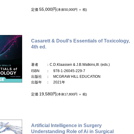
55,000円
定価
(本体50,000円 ＋ 税)
Casarett & Doull's Essentials of Toxicology,
4th ed.
著者
：C.D.Klaassen & J.B.Watkins,III. (eds.)
ISBN
： 978-1-26045-229-7
出版社
： MCGRAW HILL EDUCATION
出版年
： 2021年
19,580円
定価
(本体17,800円 ＋ 税)
Artificial Intelligence in Surgery
Understanding Role of Ai in Surgical