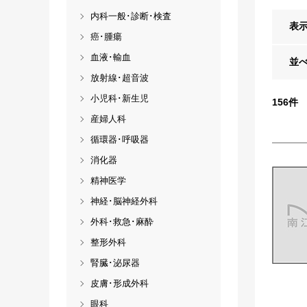
内科一般･診断･検査
表
癌･腫瘍
血液･輸血
並
放射線･超音波
小児科･新生児
156
件
産婦人科
循環器･呼吸器
消化器
精神医学
神経･脳神経外科
外科･救急･麻酔
整形外科
腎臓･泌尿器
皮膚･形成外科
眼科