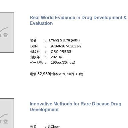
Real-World Evidence in Drug Development &
Evaluation
著者
：H.Yang & B.Yu (eds.)
ISBN
： 978-0-367-02621-9
出版社
： CRC PRESS
出版年
： 2021年
ページ数
： 190pp.(30illus.)
32,989円
定価
(本体29,990円 ＋ 税)
Innovative Methods for Rare Disease Drug
Development
著者
：S.Chow