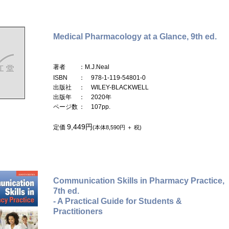
Medical Pharmacology at a Glance, 9th ed.
著者
：M.J.Neal
ISBN
： 978-1-119-54801-0
出版社
： WILEY-BLACKWELL
出版年
： 2020年
ページ数
： 107pp.
9,449円
定価
(本体8,590円 ＋ 税)
Communication Skills in Pharmacy Practice,
7th ed.
- A Practical Guide for Students &
Practitioners