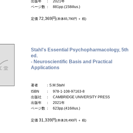
出版年
： 2021年
ページ数
： 881pp.(158illus.)
72,369円
定価
(本体65,790円 ＋ 税)
Stahl's Essential Psychopharmacology, 5th
ed.
- Neuroscientific Basis and Practical
Applications
著者
：S.M.Stahl
ISBN
： 978-1-108-97163-8
出版社
： CAMBRIDGE UNIVERSITY PRESS
出版年
： 2021年
ページ数
： 623pp.(416illus.)
31,339円
定価
(本体28,490円 ＋ 税)