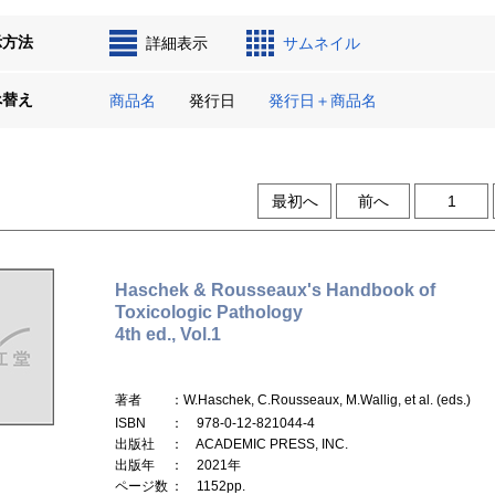
示方法
詳細表示
サムネイル
べ替え
商品名
発行日
発行日＋商品名
最初へ
前へ
1
Haschek & Rousseaux's Handbook of
Toxicologic Pathology
4th ed., Vol.1
著者
：W.Haschek, C.Rousseaux, M.Wallig, et al. (eds.)
ISBN
： 978-0-12-821044-4
出版社
： ACADEMIC PRESS, INC.
出版年
： 2021年
ページ数
： 1152pp.