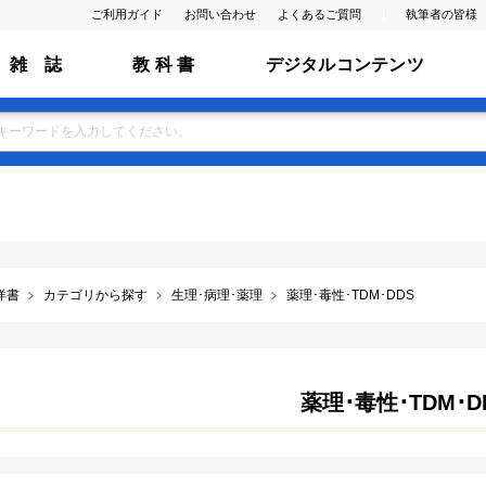
ご利用ガイド
お問い合わせ
よくあるご質問
執筆者の皆様
雑 誌
教 科 書
デジタルコンテンツ
洋書
カテゴリから探す
生理･病理･薬理
薬理･毒性･TDM･DDS
薬理･毒性･TDM･D