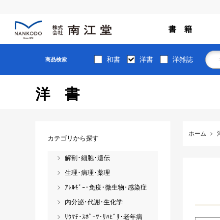
書 籍
和書
洋書
洋雑誌
商品検索
洋書
ホーム
カテゴリから探す
解剖･細胞･遺伝
生理･病理･薬理
ｱﾚﾙｷﾞｰ･免疫･微生物･感染症
内分泌･代謝･生化学
ﾘｳﾏﾁ･ｽﾎﾟｰﾂ･ﾘﾊﾋﾞﾘ･老年病