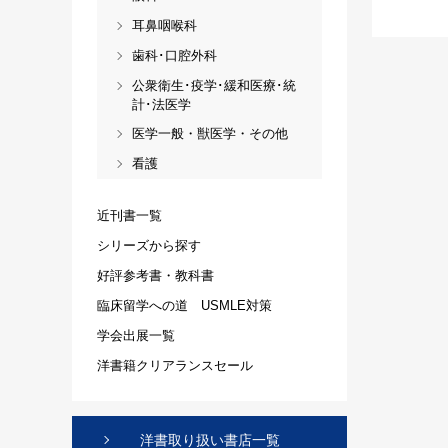
耳鼻咽喉科
歯科･口腔外科
公衆衛生･疫学･緩和医療･統
計･法医学
医学一般・獣医学・その他
看護
近刊書一覧
シリーズから探す
好評参考書・教科書
臨床留学への道 USMLE対策
学会出展一覧
洋書籍クリアランスセール
洋書取り扱い書店一覧