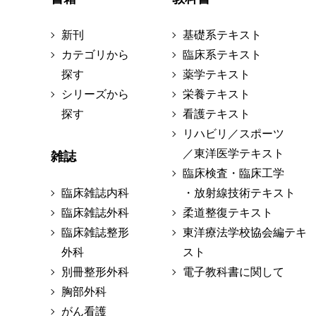
新刊
基礎系テキスト
カテゴリから
臨床系テキスト
探す
薬学テキスト
シリーズから
栄養テキスト
探す
看護テキスト
リハビリ／スポーツ
／東洋医学テキスト
雑誌
臨床検査・臨床工学
臨床雑誌内科
・放射線技術テキスト
臨床雑誌外科
柔道整復テキスト
臨床雑誌整形
東洋療法学校協会編テキ
外科
スト
別冊整形外科
電子教科書に関して
胸部外科
がん看護