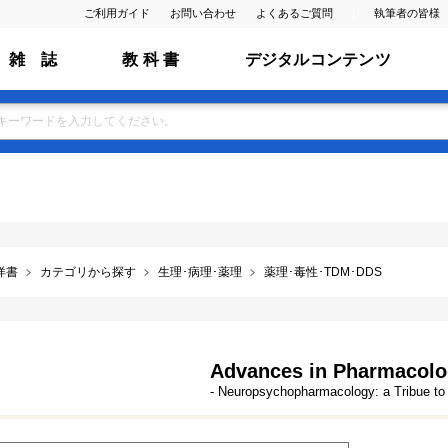
ご利用ガイド
お問い合わせ
よくあるご質問
執筆者の皆様
雑 誌
教 科 書
デジタルコンテンツ
洋書
カテゴリから探す
生理･病理･薬理
薬理･毒性･TDM･DDS
Advances in Pharmacolog
- Neuropsychopharmacology: a Tribue to