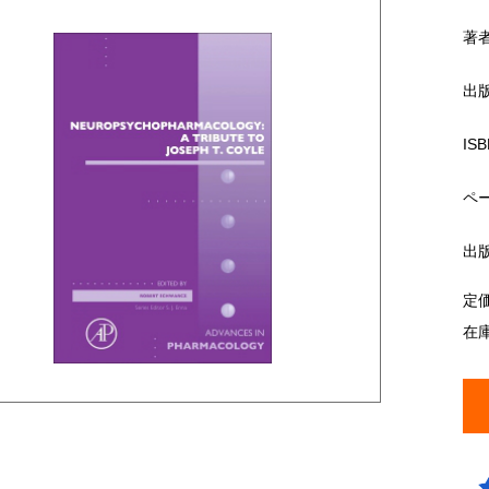
著
出
ISB
ペ
出
定
在