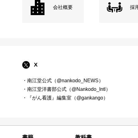
会社概要
採
X
・南江堂公式（@nankodo_NEWS）
・南江堂洋書部公式（@Nankodo_Intl）
・『がん看護』編集室（@gankango）
書籍
教科書