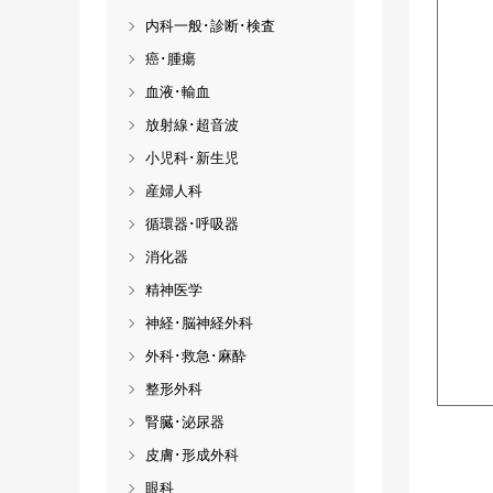
内科一般･診断･検査
癌･腫瘍
血液･輸血
放射線･超音波
小児科･新生児
産婦人科
循環器･呼吸器
消化器
精神医学
神経･脳神経外科
外科･救急･麻酔
整形外科
腎臓･泌尿器
皮膚･形成外科
眼科