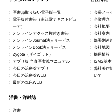
医書.jp取り扱い電子版一覧
会長メッ
電子版付書籍（南江堂テキストビュ
企業理念
ーア）
会社概要
オンラインアクセス権付き書籍
会社案内
オンラインJournal法人サービス
部署別連
オンラインBook法人サービス
会社地図
Zygote（ザイゴット）
採用情報
アプリ版 当直医実践マニュアル
ISMS基
今日の治療薬アプリ
弊社著作
今日の治療薬WEB
いて
最新の臨床WEB
洋書・洋雑誌
洋書