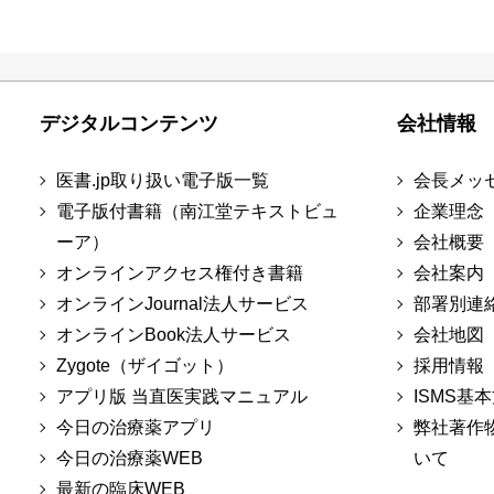
デジタルコンテンツ
会社情報
医書.jp取り扱い電子版一覧
会長メッ
電子版付書籍（南江堂テキストビュ
企業理念
ーア）
会社概要
オンラインアクセス権付き書籍
会社案内
オンラインJournal法人サービス
部署別連
オンラインBook法人サービス
会社地図
Zygote（ザイゴット）
採用情報
アプリ版 当直医実践マニュアル
ISMS基
今日の治療薬アプリ
弊社著作
今日の治療薬WEB
いて
最新の臨床WEB