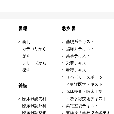
書籍
教科書
新刊
基礎系テキスト
カテゴリから
臨床系テキスト
探す
薬学テキスト
シリーズから
栄養テキスト
探す
看護テキスト
リハビリ／スポーツ
／東洋医学テキスト
雑誌
臨床検査・臨床工学
臨床雑誌内科
・放射線技術テキスト
臨床雑誌外科
柔道整復テキスト
臨床雑誌整形
東洋療法学校協会編テキ