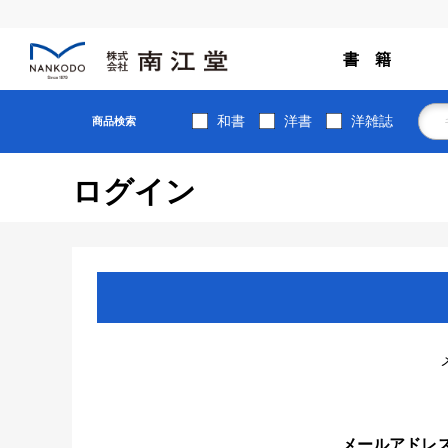
書 籍
和書
洋書
洋雑誌
商品検索
ログイン
メールアドレ