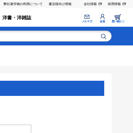
弊社著作物の利用について
書店様向け情報
会社情報
採用情報
洋書・洋雑誌
メルマガ
会員
買い物かご
。