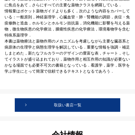
に焦点をあて，さらにすべての主要な薬物クラスを網羅している．
情報量はポケット薬物ガイドよりも多く，次のような内容をカバーして
いる：一般原則，神経薬理学，心臓血管・肺・腎機能の調節，炎症・免
疫修飾と造血，ホルモンとホルモン拮抗薬，消化機能に影響を与える薬
物，微生物疾患の化学療法，腫瘍性疾患の化学療法，環境毒物学を含む
特殊系薬理学．
本書は薬物療法と薬物作用のメカニズムを考慮しながら主要な臓器系と
病原体の生理学と病態生理学を解説している．重要な情報を強調・補足
しまとめた，新たなフルカラーのデザインの豊富な表，チャート，そし
てイラストが盛り込まれており，薬物作用と相互作用の知識が必要ない
かなる場面でも必要不可欠の書籍となっている．看護学，薬学，医学を
学ぶ学生にとって簡潔で信頼できるテキストとなるであろう．
取扱い書店一覧
会社情報