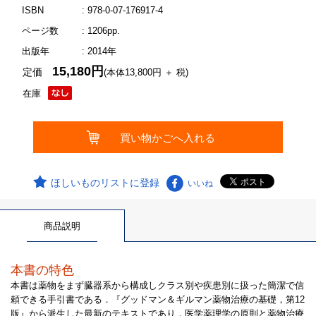
ISBN
: 978-0-07-176917-4
ページ数
: 1206pp.
出版年
: 2014年
15,180円
定価
(本体13,800円 ＋ 税)
在庫
ほしいものリストに登録
いいね
商品説明
本書の特色
本書は薬物をまず臓器系から構成しクラス別や疾患別に扱った簡潔で信
頼できる手引書である．『グッドマン＆ギルマン薬物治療の基礎，第12
版』から派生した最新のテキストであり，医学薬理学の原則と薬物治療