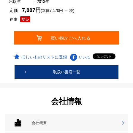
出版年
: 2013年
7,887円
定価
(本体7,170円 ＋ 税)
在庫
ほしいものリストに登録
いいね
取扱い書店一覧
会社情報
会社概要