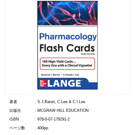
著者
: S.J.Baron, C.Lee & C.I.Lee
出版社
: MCGRAW HILL EDUCATION
ISBN
: 978-0-07-179291-2
ページ数
: 400pp.