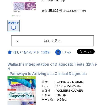
ページ数
：476pp.
35,629円
定価
(本体32,390円 ＋ 税)
詳しく見る
ほしいものリストに登録
いいね
Wallach's Interpretation of Diagnostic Tests, 11th e
d.
- Pathways to Arriving at a Clinical Diagnosis
著者
：L.V.Rao & L.M.Snyder
ISBN
：978-1-9751-0558-7
出版社
：WOLTERS KLUWER
出版年
：2021年
ページ数
：1425pp.