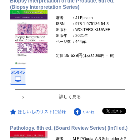
Biopsy Interpretation of the Prostate, 6th ed.
(Biopsy Interpretation Series)
著者
：J.I.Epstein
ISBN
：978-1-975136-54-3
出版社
：WOLTERS KLUWER
出版年
：2021年
ページ数
：444pp.
35,629円
定価
(本体32,390円 ＋ 税)
詳しく見る
ほしいものリストに登録
いいね
Pathology, 6th ed. (Board Review Series) (Int'l ed.)
著者
：M.E.P.Gupta, A.S.Schneider & P.