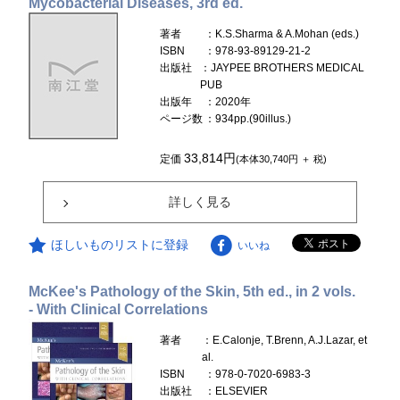
Mycobacterial Diseases, 3rd ed.
著者
：K.S.Sharma & A.Mohan (eds.)
ISBN
：978-93-89129-21-2
出版社
：JAYPEE BROTHERS MEDICAL
PUB
出版年
：2020年
ページ数
：934pp.(90illus.)
33,814円
定価
(本体30,740円 ＋ 税)
詳しく見る
ほしいものリストに登録
いいね
McKee's Pathology of the Skin, 5th ed., in 2 vols.
- With Clinical Correlations
著者
：E.Calonje, T.Brenn, A.J.Lazar, et
al.
ISBN
：978-0-7020-6983-3
出版社
：ELSEVIER