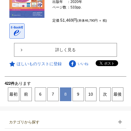
出版年
：2020年
ページ数
：533pp.
51,469円
定価
(本体46,790円 ＋ 税)
詳しく見る
ほしいものリストに登録
いいね
あります
422件
最初
前
6
7
8
9
10
次
最後
カテゴリから探す