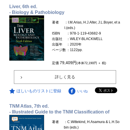
Liver, 6th ed.
- Biology & Pathobiology
著者
：I.M.Arias, H.J.Alter, J.L.Boyer, et a
l.(eds.)
ISBN
：978-1-119-43682-9
出版社
：WILEY-BLACKWELL
出版年
：2020年
ページ数
：1122pp.
79,409円
定価
(本体72,190円 ＋ 税)
詳しく見る
ほしいものリストに登録
いいね
TNM Atlas, 7th ed.
- Illustrated Guide to the TNM Classification of
著者
：C.Wittekind, H.Asamura & L.H.So
bin (eds.)