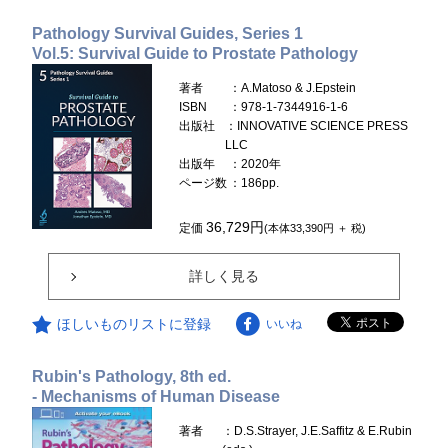
Pathology Survival Guides, Series 1
Vol.5: Survival Guide to Prostate Pathology
著者
：A.Matoso & J.Epstein
ISBN
：978-1-7344916-1-6
出版社
：INNOVATIVE SCIENCE PRESS
LLC
出版年
：2020年
ページ数
：186pp.
36,729円
定価
(本体33,390円 ＋ 税)
詳しく見る
ほしいものリストに登録
いいね
Rubin's Pathology, 8th ed.
- Mechanisms of Human Disease
著者
：D.S.Strayer, J.E.Saffitz & E.Rubin