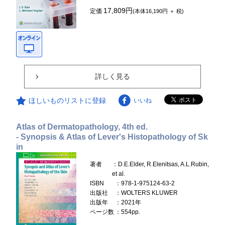
17,809円
定価
(本体16,190円 ＋ 税)
詳しく見る
ほしいものリストに登録
いいね
Atlas of Dermatopathology, 4th ed.
- Synopsis & Atlas of Lever's Histopathology of Sk
in
著者
：D.E.Elder, R.Elenitsas, A.L.Rubin,
et al.
ISBN
：978-1-975124-63-2
出版社
：WOLTERS KLUWER
出版年
：2021年
ページ数
：554pp.