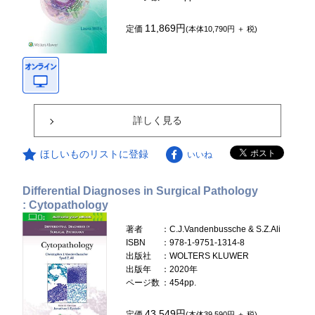
11,869円
定価
(本体10,790円 ＋ 税)
詳しく見る
ほしいものリストに登録
いいね
Differential Diagnoses in Surgical Pathology
: Cytopathology
著者
：C.J.Vandenbussche & S.Z.Ali
ISBN
：978-1-9751-1314-8
出版社
：WOLTERS KLUWER
出版年
：2020年
ページ数
：454pp.
43,549円
定価
(本体39,590円 ＋ 税)