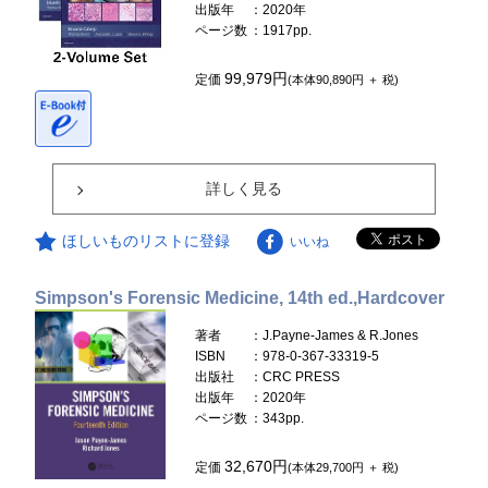
出版年
：2020年
ページ数
：1917pp.
99,979円
定価
(本体90,890円 ＋ 税)
詳しく見る
ほしいものリストに登録
いいね
Simpson's Forensic Medicine, 14th ed.,Hardcover
著者
：J.Payne-James & R.Jones
ISBN
：978-0-367-33319-5
出版社
：CRC PRESS
出版年
：2020年
ページ数
：343pp.
32,670円
定価
(本体29,700円 ＋ 税)