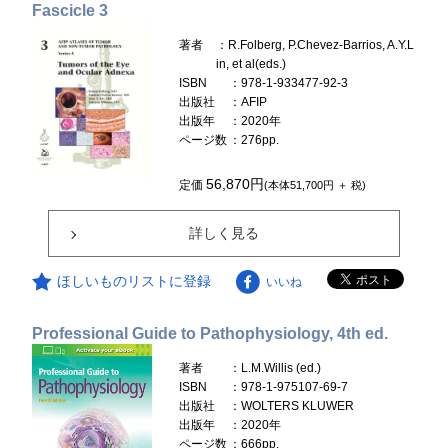
Fascicle 3
著者
：R.Folberg, P.Chevez-Barrios, A.Y.L
in, et al(eds.)
ISBN
：978-1-933477-92-3
出版社
：AFIP
出版年
：2020年
ページ数
：276pp.
56,870円
定価
(本体51,700円 ＋ 税)
詳しく見る
ほしいものリストに登録
いいね
Professional Guide to Pathophysiology, 4th ed.
著者
：L.M.Willis (ed.)
ISBN
：978-1-975107-69-7
出版社
：WOLTERS KLUWER
出版年
：2020年
ページ数
：666pp.