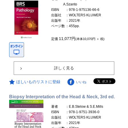
A.Szanto
ISBN
：978-1-975136-66-6
出版社
：WOLTERS KLUWER
出版年
：2021年
ページ数
：455pp.
11,077円
定価
(本体10,070円 ＋ 税)
詳しく見る
ほしいものリストに登録
いいね
Biopsy Interpretation of the Head & Neck, 3rd ed.
著者
：E.B.Stelow & S.E.Mills
ISBN
：978-1-9751-3936-0
出版社
：WOLTERS KLUWER
出版年
：2021年