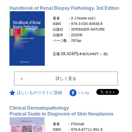
Handbook of Renal Biopsy Pathology, 3rd Editon
著者
：A.J.Howie (ed.)
ISBN
：978-3-030-40938-8
出版社
：SPRINGER NATURE
出版年
：2020年
ページ数
：297pp.
28,424円
定価
(本体25,840円 ＋ 税)
詳しく見る
ほしいものリストに登録
いいね
Clinical Dermatopathology
Pratical Guide to Diagnosis of Skin Neoplasms
著者
：P.Donati
ISBN
：978-8-87711-991-9