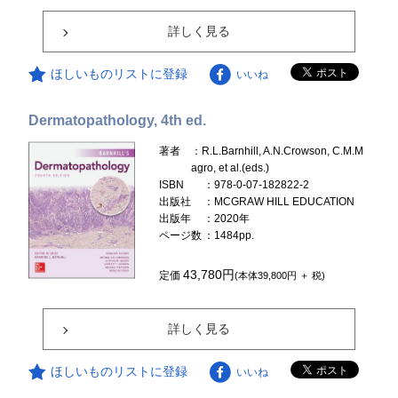
詳しく見る
ほしいものリストに登録
いいね
Dermatopathology, 4th ed.
著者
：R.L.Barnhill, A.N.Crowson, C.M.M
agro, et al.(eds.)
ISBN
：978-0-07-182822-2
出版社
：MCGRAW HILL EDUCATION
出版年
：2020年
ページ数
：1484pp.
43,780円
定価
(本体39,800円 ＋ 税)
詳しく見る
ほしいものリストに登録
いいね