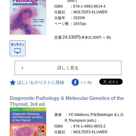
(eds.)
ISBN
：978-1-4963-8614-4
出版社
：WOLTERS KLUWER
出版年
：2020年
ページ数
：1647pp.
24,530円
定価
(本体22,300円 ＋ 税)
詳しく見る
ほしいものリストに登録
いいね
Diagnostic Pathology & Molecular Genetics of the
Thyroid, 3rd ed.
著者
：Y.E.Nikiforov, P.W.Biddinger & L.D.
R.Thompson (eds.)
ISBN
：978-1-4963-9653-2
出版社
：WOLTERS KLUWER