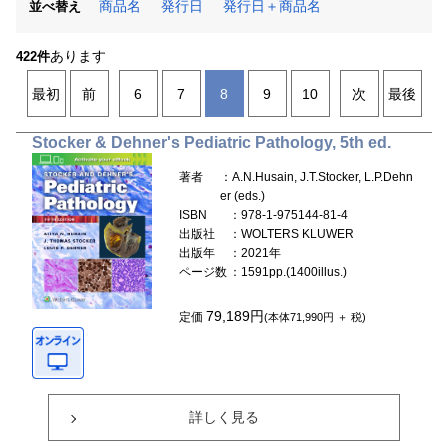
商品名
発行日
発行日＋商品名
並べ替え
あります
422件
最初
前
6
7
8
9
10
次
最後
Stocker & Dehner's Pediatric Pathology, 5th ed.
著者
：A.N.Husain, J.T.Stocker, L.P.Dehn
er (eds.)
ISBN
：978-1-975144-81-4
出版社
：WOLTERS KLUWER
出版年
：2021年
ページ数
：1591pp.(1400illus.)
79,189円
定価
(本体71,990円 ＋ 税)
詳しく見る