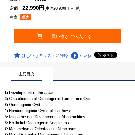
22,990円
定価
(本体20,900円 ＋ 税)
在庫
ほしいものリストに登録
いいね
主要目次
1:
Development of the Jaws
2:
Classification of Odontogenic Tumors and Cysts
3:
Odontogenic Cyst
4:
Nonodontogenic Cysts of the Jaws
5:
Idiopathic and Developmental Abnormalities
6:
Epithelial Odontogenic Neoplasms
7:
Mesenchymal Odontogenic Neoplasms
8:
Mixed Epithelial Mesenchymal Neoplasms