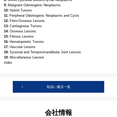
9:
Malignant Odontogenic Neoplasms
10:
Hybrid Tumors
11:
Peripheral Odontogenic Neoplasms and Cysts
12:
Fibro-Osseous Lesions
13:
Cartilaginous Tumors
14:
Osseous Lesions
15:
Fibrous Lesions
16:
Hematopoietic Tumors
17:
Vascular Lesions
18:
Synovial and Temporomandibular Joint Lesions
19:
Miscellaneous Lesions
Index
取扱い書店一覧
会社情報