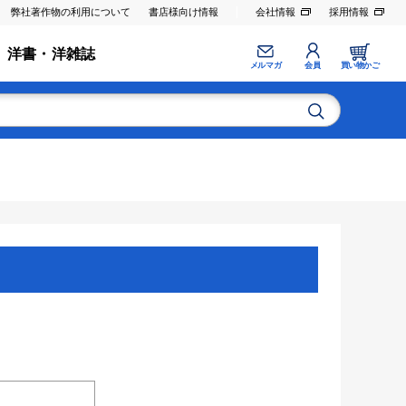
弊社著作物の利用について
書店様向け情報
会社情報
採用情報
洋書・洋雑誌
メルマガ
会員
買い物かご
。