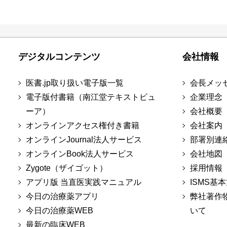
デジタルコンテンツ
会社情報
医書.jp取り扱い電子版一覧
会長メッ
電子版付書籍（南江堂テキストビュ
企業理念
ーア）
会社概要
オンラインアクセス権付き書籍
会社案内
オンラインJournal法人サービス
部署別連
オンラインBook法人サービス
会社地図
Zygote（ザイゴット）
採用情報
アプリ版 当直医実践マニュアル
ISMS基
今日の治療薬アプリ
弊社著作
今日の治療薬WEB
いて
最新の臨床WEB