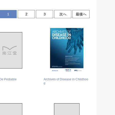
1
2
3
次へ
最後へ
De Pediatrie
Archives of Disease in Childhoo
d