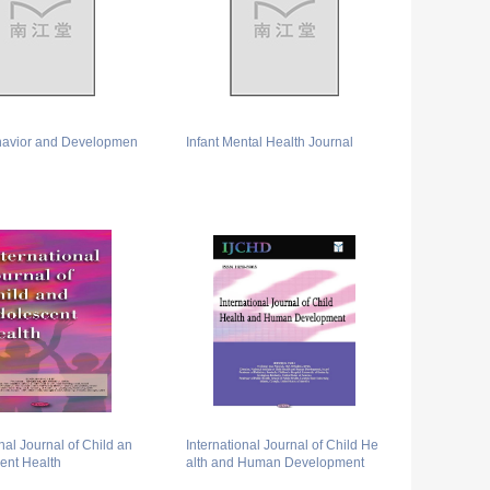
ehavior and Developmen
Infant Mental Health Journal
nal Journal of Child an
International Journal of Child He
ent Health
alth and Human Development