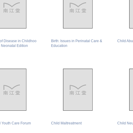
of Disease in Childhoo
Birth: Issues in Perinatal Care &
Child Ab
& Neonatal Edition
Education
d Youth Care Forum
Child Maltreatment
Child Ne