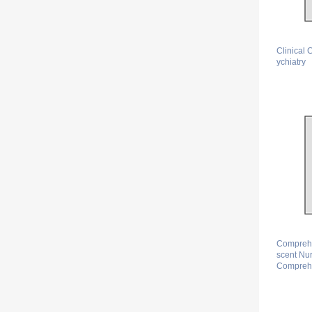
Clinical 
ychiatry
Comprehe
scent Nur
Comprehe