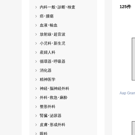
125
件
内科一般･診断･検査
癌･腫瘍
血液･輸血
放射線･超音波
小児科･新生児
産婦人科
循環器･呼吸器
消化器
精神医学
神経･脳神経外科
Aap Gra
外科･救急･麻酔
整形外科
腎臓･泌尿器
皮膚･形成外科
眼科