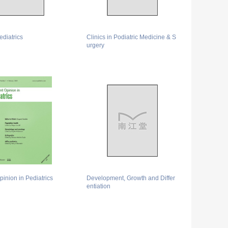
ediatrics
Clinics in Podiatric Medicine & S
urgery
pinion in Pediatrics
Development, Growth and Differ
entiation