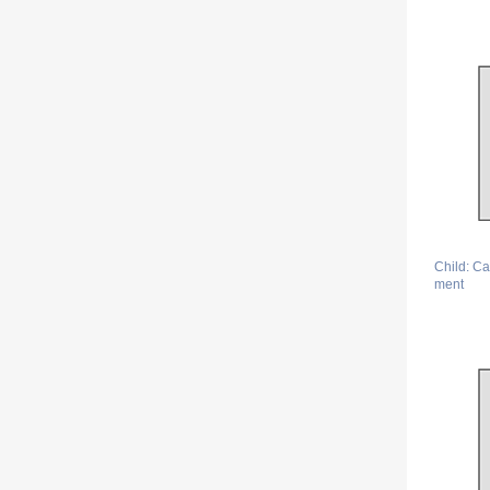
Child: C
ment