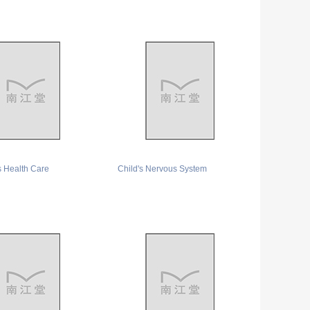
s Health Care
Child's Nervous System