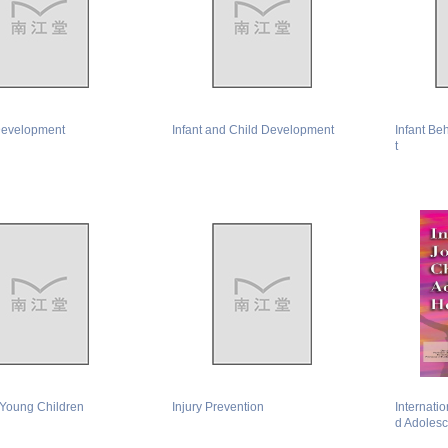
evelopment
Infant and Child Development
Infant B
t
 Young Children
Injury Prevention
Internatio
d Adolesc