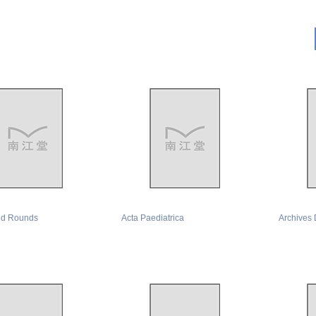
nd Rounds
Acta Paediatrica
Archives 