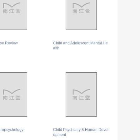
use Review
Child and Adolescent Mental He
alth
uropsychology
Child Psychiatry & Human Devel
opment