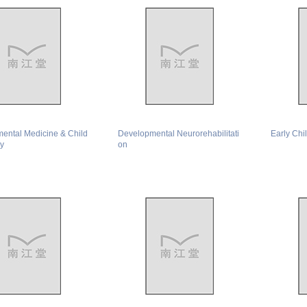
ental Medicine & Child
Developmental Neurorehabilitati
Early Ch
y
on