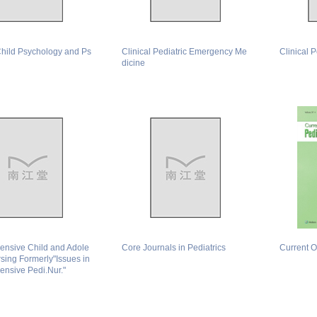
Child Psychology and Ps
Clinical Pediatric Emergency Me
Clinical P
dicine
nsive Child and Adole
Core Journals in Pediatrics
Current O
sing Formerly"Issues in
nsive Pedi.Nur."