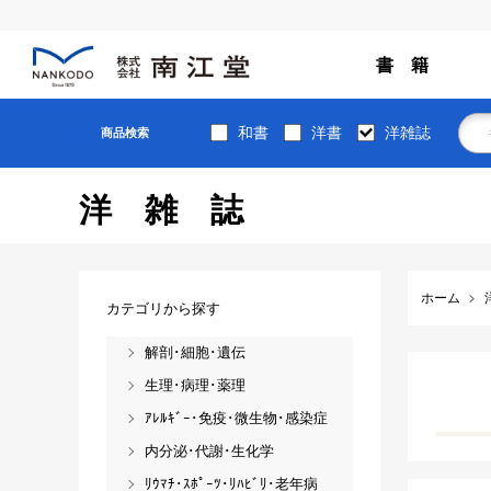
書 籍
和書
洋書
洋雑誌
商品検索
洋雑誌
ホーム
カテゴリから探す
解剖･細胞･遺伝
生理･病理･薬理
ｱﾚﾙｷﾞｰ･免疫･微生物･感染症
内分泌･代謝･生化学
ﾘｳﾏﾁ･ｽﾎﾟｰﾂ･ﾘﾊﾋﾞﾘ･老年病