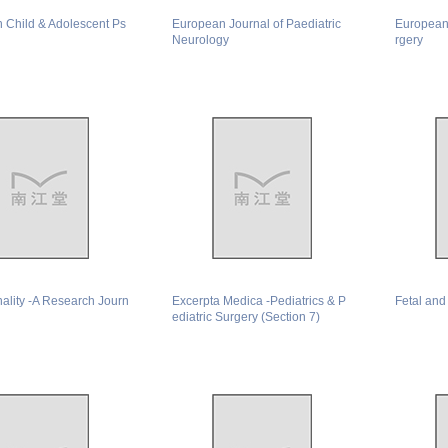
 Child & Adolescent Ps
European Journal of Paediatric
European 
Neurology
rgery
ality -A Research Journ
Excerpta Medica -Pediatrics & P
Fetal and
ediatric Surgery (Section 7)