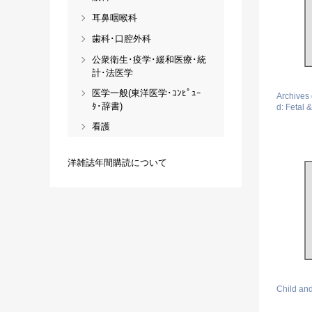
耳鼻咽喉科
歯科･口腔外科
公衆衛生･疫学･緩和医療･統
計･法医学
医学一般(東洋医学･ｺﾝﾋﾟｭｰ
Archives 
ﾀ･辞書)
d: Fetal 
看護
洋雑誌年間購読について
Child an