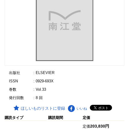
出版社
: ELSEVIER
ISSN
: 0929-693X
巻数
: Vol.33
発行回数
: 8 回
ほしいものリストに登録
いいね
購読タイプ
購読期間
定価
203,830円
定価