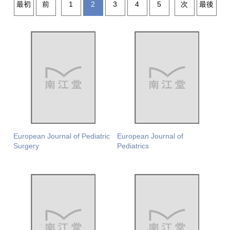
最初
前
1
2
3
4
5
次
最後
European Journal of Pediatric
European Journal of
Surgery
Pediatrics