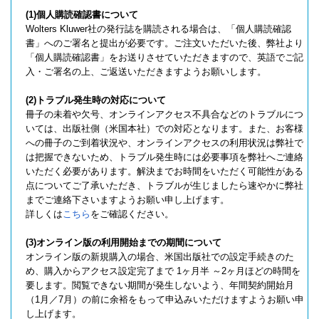
(1)個人購読確認書について
Wolters Kluwer社の発行誌を購読される場合は、「個人購読確認
書」へのご署名と提出が必要です。ご注文いただいた後、弊社より
「個人購読確認書」をお送りさせていただきますので、英語でご記
入・ご署名の上、ご返送いただきますようお願いします。
(2)トラブル発生時の対応について
冊子の未着や欠号、オンラインアクセス不具合などのトラブルにつ
いては、出版社側（米国本社）での対応となります。また、お客様
への冊子のご到着状況や、オンラインアクセスの利用状況は弊社で
は把握できないため、トラブル発生時には必要事項を弊社へご連絡
いただく必要があります。解決までお時間をいただく可能性がある
点についてご了承いただき、トラブルが生じましたら速やかに弊社
までご連絡下さいますようお願い申し上げます。
詳しくは
こちら
をご確認ください。
(3)オンライン版の利用開始までの期間について
オンライン版の新規購入の場合、米国出版社での設定手続きのた
め、購入からアクセス設定完了まで 1ヶ月半 ～2ヶ月ほどの時間を
要します。閲覧できない期間が発生しないよう、年間契約開始月
（1月／7月）の前に余裕をもって申込みいただけますようお願い申
し上げます。