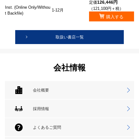
126,446円
定価
Inst. (Online Only/Withou
（121,100円＋税）
1-12月
t Backfile)
購入する
取扱い書店一覧
会社情報
会社概要
採用情報
よくあるご質問