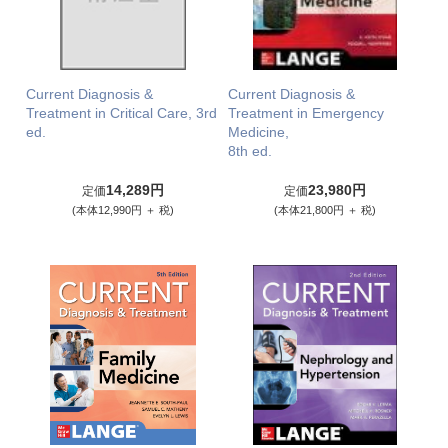
Current Diagnosis &
Current Diagnosis &
Treatment in Critical Care, 3rd
Treatment in Emergency
ed.
Medicine,
8th ed.
14,289円
23,980円
定価
定価
(本体12,990円 ＋ 税)
(本体21,800円 ＋ 税)