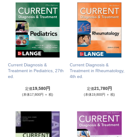
Current Diagnosis &
Current Diagnosis &
Treatment in Pediatrics, 27th
Treatment in Rheumatology,
ed.
4th ed.
19,580円
21,780円
定価
定価
(本体17,800円 ＋ 税)
(本体19,800円 ＋ 税)