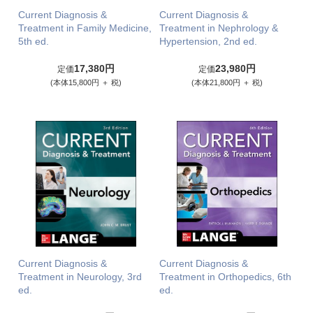
Current Diagnosis &
Current Diagnosis &
Treatment in Family Medicine,
Treatment in Nephrology &
5th ed.
Hypertension, 2nd ed.
17,380円
23,980円
定価
定価
(本体15,800円 ＋ 税)
(本体21,800円 ＋ 税)
Current Diagnosis &
Current Diagnosis &
Treatment in Neurology, 3rd
Treatment in Orthopedics, 6th
ed.
ed.