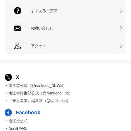
よくあるご質問
お問い合わせ
アクセス
X
・南江堂公式（@nankodo_NEWS）
・南江堂洋書部公式（@Nankodo_Intl）
・『がん看護』編集室（@gankango）
Facebook
・南江堂公式
・NurSHARE