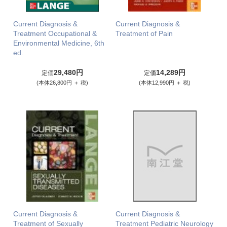
Current Diagnosis &
Current Diagnosis &
Treatment Occupational &
Treatment of Pain
Environmental Medicine, 6th
ed.
29,480円
14,289円
定価
定価
(本体26,800円 ＋ 税)
(本体12,990円 ＋ 税)
Current Diagnosis &
Current Diagnosis &
Treatment of Sexually
Treatment Pediatric Neurology