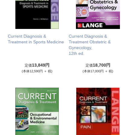
Current Diagnosis &
Current Diagnosis &
Treatment in Sports Medicine
Treatment Obstetric &
Gynecology,
12th ed.
13,849円
18,700円
定価
定価
(本体12,590円 ＋ 税)
(本体17,000円 ＋ 税)