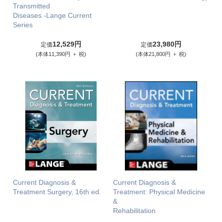
Transmitted
Diseases -Lange Current
Series
12,529円
23,980円
定価
定価
(本体11,390円 ＋ 税)
(本体21,800円 ＋ 税)
Current Diagnosis &
Current Diagnosis &
Treatment Surgery, 16th ed.
Treatment: Physical Medicine
&
Rehabilitation