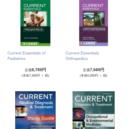
Current Essentials of
Current Essentials
Pediatrics
Orthopedics
8,789円
7,689円
定価
定価
(本体7,990円 ＋ 税)
(本体6,990円 ＋ 税)