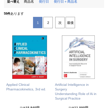
商品名
発行日
発行日＋商品名
並べ替え
あります
59件
1
2
次
最後
Applied Clinical
Artificial Intelligence in
Pharmacokinetics, 3rd ed.
Surgery
Understanding Role of Ai in
Surgical Practice
15,840円
11,000円