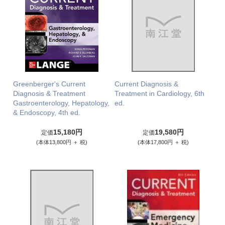
Greenberger's Current
Current Diagnosis &
Diagnosis & Treatment
Treatment in Cardiology, 6th
Gastroenterology, Hepatology,
ed.
& Endoscopy, 4th ed.
15,180円
19,580円
定価
定価
(本体13,800円 ＋ 税)
(本体17,800円 ＋ 税)