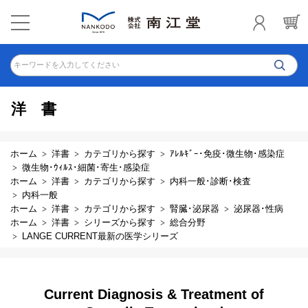
キーワードを入力してください
洋書
ホーム
洋書
カテゴリから探す
ｱﾚﾙｷﾞｰ･免疫･微生物･感染症
微生物･ｳｨﾙｽ･細菌･寄生･感染症
ホーム
洋書
カテゴリから探す
内科一般･診断･検査
内科一般
ホーム
洋書
カテゴリから探す
腎臓･泌尿器
泌尿器･性病
ホーム
洋書
シリーズから探す
総合分野
LANGE CURRENT最新の医学シリーズ
Current Diagnosis & Treatment of