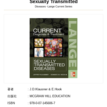
Sexually Transmitted
Diseases -Lange Current Series
著者
: J.D.Klausner & E.Hook
出版社
: MCGRAW HILL EDUCATION
ISBN
: 978-0-07-145606-7