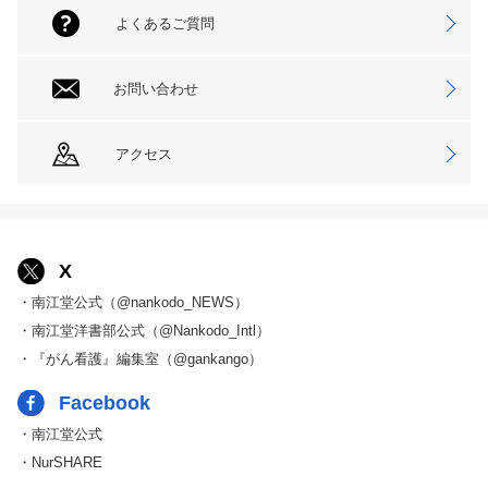
よくあるご質問
お問い合わせ
アクセス
X
・南江堂公式（@nankodo_NEWS）
・南江堂洋書部公式（@Nankodo_Intl）
・『がん看護』編集室（@gankango）
Facebook
・南江堂公式
・NurSHARE