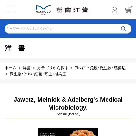
キーワードを入力してください
洋書
ホーム
洋書
カテゴリから探す
ｱﾚﾙｷﾞｰ･免疫･微生物･感染症
微生物･ｳｨﾙｽ･細菌･寄生･感染症
Jawetz, Melnick & Adelberg's Medical
Microbiology,
27th ed.(Int'l ed.)