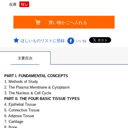
在庫
ほしいものリストに登録
いいね
主要目次
PART I. FUNDAMENTAL CONCEPTS
1. Methods of Study
2. The Plasma Membrane & Cytoplasm
3. The Nucleus & Cell Cycle
PART II. THE FOUR BASIC TISSUE TYPES
4. Epithelial Tissue
5. Connective Tissue
6. Adipose Tissue
7. Cartilage
8. Bone