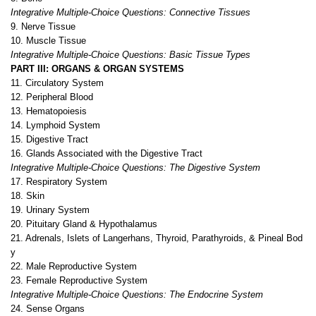
Integrative Multiple-Choice Questions: Connective Tissues
9. Nerve Tissue
10. Muscle Tissue
Integrative Multiple-Choice Questions: Basic Tissue Types
PART III: ORGANS & ORGAN SYSTEMS
11. Circulatory System
12. Peripheral Blood
13. Hematopoiesis
14. Lymphoid System
15. Digestive Tract
16. Glands Associated with the Digestive Tract
Integrative Multiple-Choice Questions: The Digestive System
17. Respiratory System
18. Skin
19. Urinary System
20. Pituitary Gland & Hypothalamus
21. Adrenals, Islets of Langerhans, Thyroid, Parathyroids, & Pineal Bod
y
22. Male Reproductive System
23. Female Reproductive System
Integrative Multiple-Choice Questions: The Endocrine System
24. Sense Organs