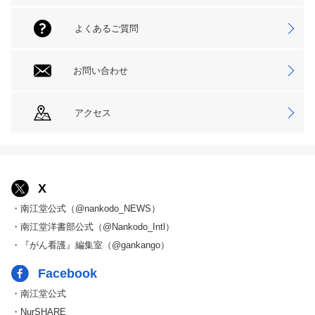
よくあるご質問
お問い合わせ
アクセス
X
・南江堂公式（@nankodo_NEWS）
・南江堂洋書部公式（@Nankodo_Intl）
・『がん看護』編集室（@gankango）
Facebook
・南江堂公式
・NurSHARE