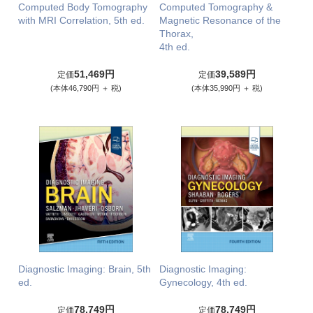
Computed Body Tomography
Computed Tomography &
with MRI Correlation, 5th ed.
Magnetic Resonance of the
Thorax,
4th ed.
51,469円
39,589円
定価
定価
(本体46,790円 ＋ 税)
(本体35,990円 ＋ 税)
Diagnostic Imaging: Brain, 5th
Diagnostic Imaging:
ed.
Gynecology, 4th ed.
78,749円
78,749円
定価
定価