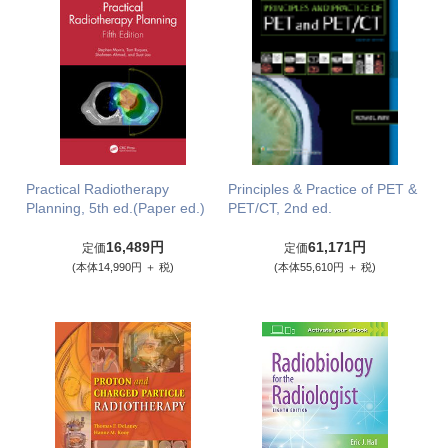
Practical Radiotherapy
Principles & Practice of PET &
Planning, 5th ed.(Paper ed.)
PET/CT, 2nd ed.
16,489円
61,171円
定価
定価
(本体14,990円 ＋ 税)
(本体55,610円 ＋ 税)