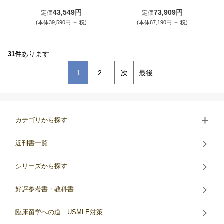
43,549円
73,909円
定価
定価
(本体39,590円 ＋ 税)
(本体67,190円 ＋ 税)
あります
31件
1
2
次
最後
カテゴリから探す
近刊書一覧
シリーズから探す
好評参考書・教科書
臨床留学への道 USMLE対策