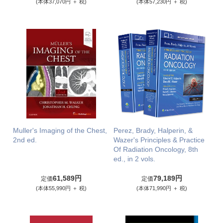
(本体37,070円 ＋ 税)
(本体57,230円 ＋ 税)
Muller's Imaging of the Chest,
Perez, Brady, Halperin, &
2nd ed.
Wazer's Principles & Practice
Of Radiation Oncology, 8th
ed., in 2 vols.
61,589円
79,189円
定価
定価
(本体55,990円 ＋ 税)
(本体71,990円 ＋ 税)