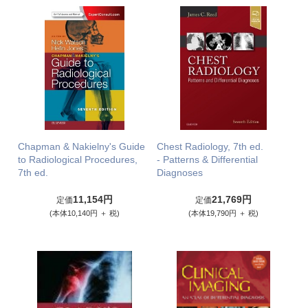
Chapman & Nakielny's Guide
Chest Radiology, 7th ed.
to Radiological Procedures,
- Patterns & Differential
7th ed.
Diagnoses
11,154円
21,769円
定価
定価
(本体10,140円 ＋ 税)
(本体19,790円 ＋ 税)