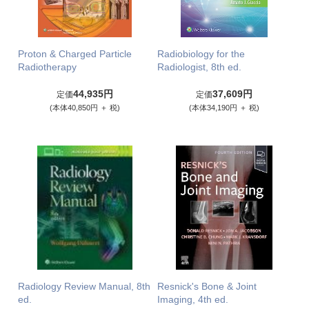
Proton & Charged Particle
Radiobiology for the
Radiotherapy
Radiologist, 8th ed.
44,935円
37,609円
定価
定価
(本体40,850円 ＋ 税)
(本体34,190円 ＋ 税)
Radiology Review Manual, 8th
Resnick's Bone & Joint
ed.
Imaging, 4th ed.