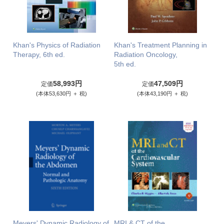
Khan's Physics of Radiation
Khan's Treatment Planning in
Therapy, 6th ed.
Radiation Oncology,
5th ed.
58,993円
47,509円
定価
定価
(本体53,630円 ＋ 税)
(本体43,190円 ＋ 税)
Meyers' Dynamic Radiology of
MRI & CT of the