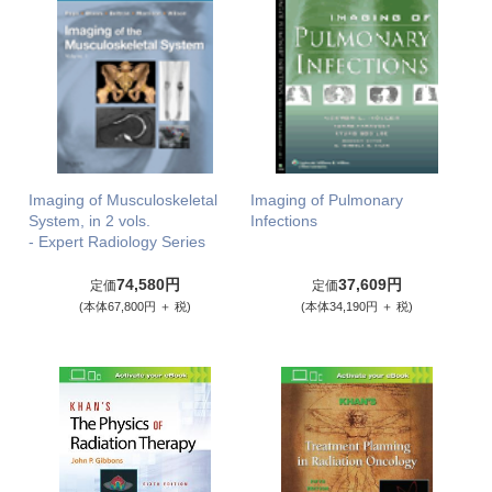
Imaging of Musculoskeletal
Imaging of Pulmonary
System, in 2 vols.
Infections
- Expert Radiology Series
74,580円
37,609円
定価
定価
(本体67,800円 ＋ 税)
(本体34,190円 ＋ 税)