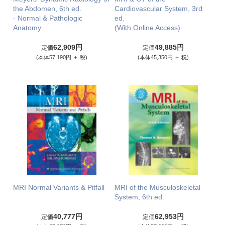
the Abdomen, 6th ed.
Cardiovascular System, 3rd
- Normal & Pathologic
ed.
Anatomy
(With Online Access)
62,909円
49,885円
定価
定価
(本体57,190円 ＋ 税)
(本体45,350円 ＋ 税)
MRI Normal Variants & Pitfall
MRI of the Musculoskeletal
System, 6th ed.
40,777円
62,953円
定価
定価