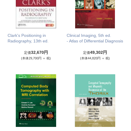
Clark's Positioning in
Clinical Imaging, 5th ed.
Radiography, 13th ed.
- Atlas of Differential Diagnosis
32,670円
49,302円
定価
定価
(本体29,700円 ＋ 税)
(本体44,820円 ＋ 税)