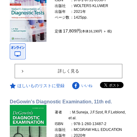
ISBN
：978-1-9751-0558-7
出版社
：WOLTERS KLUWER
出版年
：2021年
ページ数
：1425pp.
17,809円
定価
(本体16,190円 ＋ 税)
詳しく見る
ほしいものリストに登録
いいね
DeGowin's Diagnostic Examination, 11th ed.
著者
：M.Suneja, J.F.Szot, R.F.Leblond,
et al.
ISBN
：978-1-260-13487-2
出版社
：MCGRAW HILL EDUCATION
出版年
：2020年