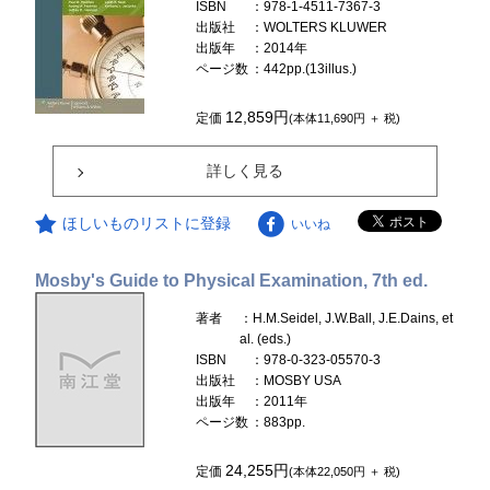
ISBN
：978-1-4511-7367-3
出版社
：WOLTERS KLUWER
出版年
：2014年
ページ数
：442pp.(13illus.)
12,859円
定価
(本体11,690円 ＋ 税)
詳しく見る
ほしいものリストに登録
いいね
Mosby's Guide to Physical Examination, 7th ed.
著者
：H.M.Seidel, J.W.Ball, J.E.Dains, et
al. (eds.)
ISBN
：978-0-323-05570-3
出版社
：MOSBY USA
出版年
：2011年
ページ数
：883pp.
24,255円
定価
(本体22,050円 ＋ 税)