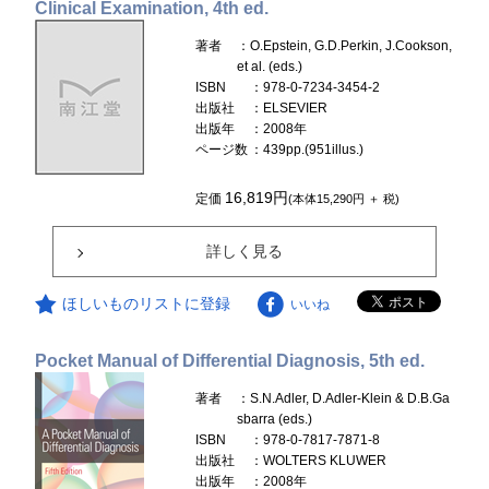
Clinical Examination, 4th ed.
著者
：O.Epstein, G.D.Perkin, J.Cookson,
et al. (eds.)
ISBN
：978-0-7234-3454-2
出版社
：ELSEVIER
出版年
：2008年
ページ数
：439pp.(951illus.)
16,819円
定価
(本体15,290円 ＋ 税)
詳しく見る
ほしいものリストに登録
いいね
Pocket Manual of Differential Diagnosis, 5th ed.
著者
：S.N.Adler, D.Adler-Klein & D.B.Ga
sbarra (eds.)
ISBN
：978-0-7817-7871-8
出版社
：WOLTERS KLUWER
出版年
：2008年