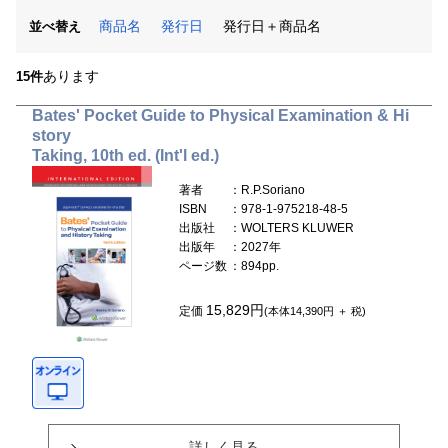
商品名
発行日
発行日＋商品名
並べ替え
あります
15件
Bates' Pocket Guide to Physical Examination & Hi
story
Taking, 10th ed. (Int'l ed.)
著者
：R.P.Soriano
ISBN
：978-1-975218-48-5
出版社
：WOLTERS KLUWER
出版年
：2027年
ページ数
：894pp.
15,829円
定価
(本体14,390円 ＋ 税)
詳しく見る