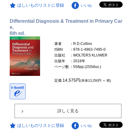
ほしいものリストに登録
いいね
Differential Diagnosis & Treatment in Primary Car
e,
6th ed.
著者
：R.D.Collins
ISBN
：978-1-4963-7495-0
出版社
：WOLTERS KLUWER
出版年
：2018年
ページ数
：558pp.(255illus.)
14,575円
定価
(本体13,250円 ＋ 税)
詳しく見る
ほしいものリストに登録
いいね