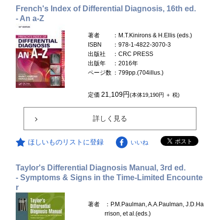
French's Index of Differential Diagnosis, 16th ed.
- An a-Z
著者
：M.T.Kinirons & H.Ellis (eds.)
ISBN
：978-1-4822-3070-3
出版社
：CRC PRESS
出版年
：2016年
ページ数
：799pp.(704illus.)
21,109円
定価
(本体19,190円 ＋ 税)
詳しく見る
ほしいものリストに登録
いいね
Taylor's Differential Diagnosis Manual, 3rd ed.
- Symptoms & Signs in the Time-Limited Encounte
r
著者
：P.M.Paulman, A.A.Paulman, J.D.Ha
rrison, et al.(eds.)