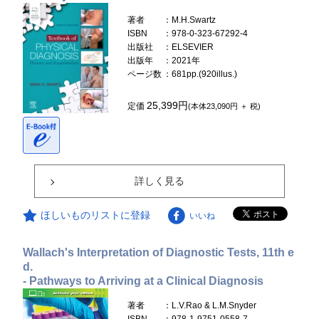
著者
：M.H.Swartz
ISBN
：978-0-323-67292-4
出版社
：ELSEVIER
出版年
：2021年
ページ数
：681pp.(920illus.)
25,399円
定価
(本体23,090円 ＋ 税)
詳しく見る
ほしいものリストに登録
いいね
Wallach's Interpretation of Diagnostic Tests, 11th e
d.
- Pathways to Arriving at a Clinical Diagnosis
著者
：L.V.Rao & L.M.Snyder