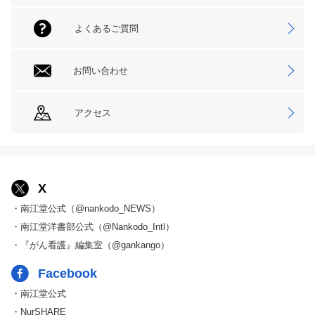
よくあるご質問
お問い合わせ
アクセス
X
・南江堂公式（@nankodo_NEWS）
・南江堂洋書部公式（@Nankodo_Intl）
・『がん看護』編集室（@gankango）
Facebook
・南江堂公式
・NurSHARE