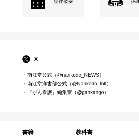
会社概要
採
X
・南江堂公式（@nankodo_NEWS）
・南江堂洋書部公式（@Nankodo_Intl）
・『がん看護』編集室（@gankango）
書籍
教科書