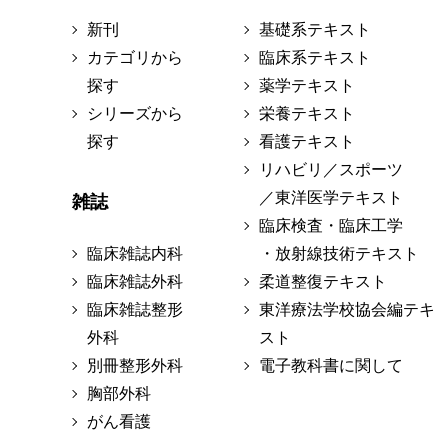
新刊
基礎系テキスト
カテゴリから
臨床系テキスト
探す
薬学テキスト
シリーズから
栄養テキスト
探す
看護テキスト
リハビリ／スポーツ
／東洋医学テキスト
雑誌
臨床検査・臨床工学
臨床雑誌内科
・放射線技術テキスト
臨床雑誌外科
柔道整復テキスト
臨床雑誌整形
東洋療法学校協会編テキ
外科
スト
別冊整形外科
電子教科書に関して
胸部外科
がん看護