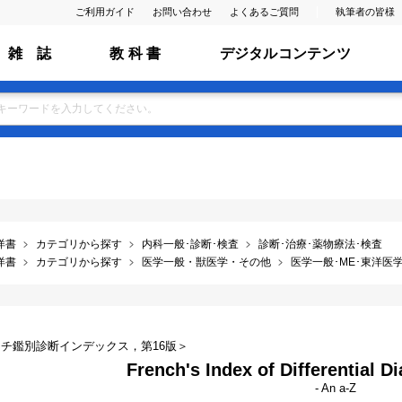
ご利用ガイド
お問い合わせ
よくあるご質問
執筆者の皆様
雑 誌
教 科 書
デジタルコンテンツ
洋書
カテゴリから探す
内科一般･診断･検査
診断･治療･薬物療法･検査
洋書
カテゴリから探す
医学一般・獣医学・その他
医学一般･ME･東洋医学･
チ鑑別診断インデックス，第16版＞
French's Index of Differential D
- An a-Z