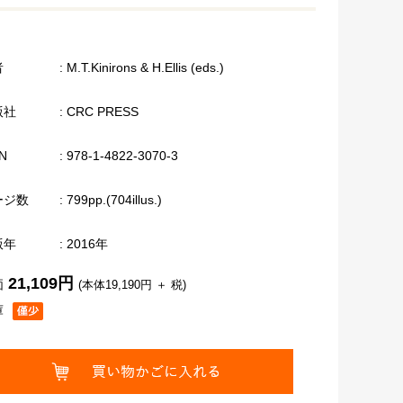
者
: M.T.Kinirons & H.Ellis (eds.)
版社
: CRC PRESS
N
: 978-1-4822-3070-3
ージ数
: 799pp.(704illus.)
版年
: 2016年
21,109円
価
(本体19,190円 ＋ 税)
庫