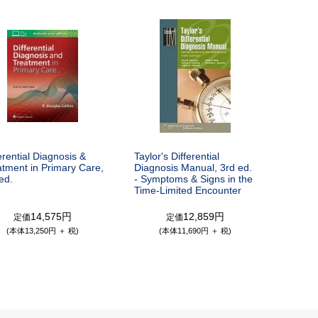
erential Diagnosis &
Taylor's Differential
atment in Primary Care,
Diagnosis Manual, 3rd ed.
ed.
- Symptoms & Signs in the
Time-Limited Encounter
14,575円
12,859円
定価
定価
(本体13,250円 ＋ 税)
(本体11,690円 ＋ 税)