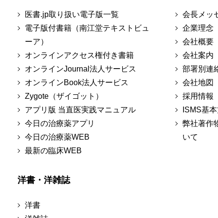
医書.jp取り扱い電子版一覧
会長メッ
電子版付書籍（南江堂テキストビュ
企業理念
ーア）
会社概要
オンラインアクセス権付き書籍
会社案内
オンラインJournal法人サービス
部署別連
オンラインBook法人サービス
会社地図
Zygote（ザイゴット）
採用情報
アプリ版 当直医実践マニュアル
ISMS基
今日の治療薬アプリ
弊社著作
今日の治療薬WEB
いて
最新の臨床WEB
洋書・洋雑誌
洋書