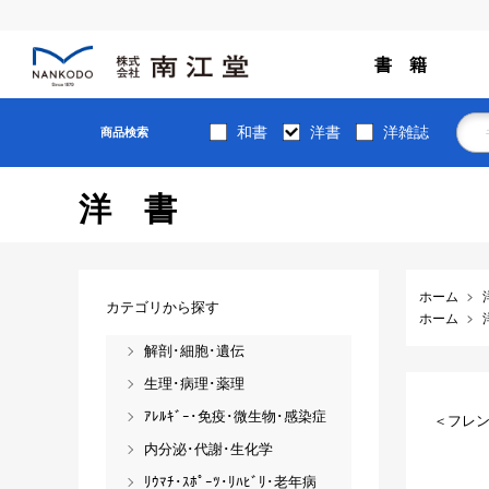
書 籍
和書
洋書
洋雑誌
商品検索
洋書
ホーム
カテゴリから探す
ホーム
解剖･細胞･遺伝
生理･病理･薬理
ｱﾚﾙｷﾞｰ･免疫･微生物･感染症
＜フレン
内分泌･代謝･生化学
ﾘｳﾏﾁ･ｽﾎﾟｰﾂ･ﾘﾊﾋﾞﾘ･老年病