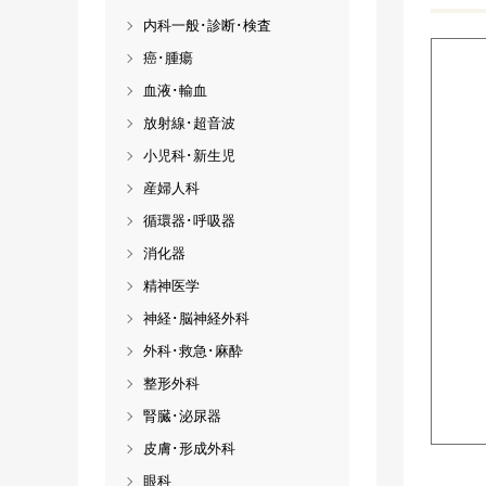
内科一般･診断･検査
癌･腫瘍
血液･輸血
放射線･超音波
小児科･新生児
産婦人科
循環器･呼吸器
消化器
精神医学
神経･脳神経外科
外科･救急･麻酔
整形外科
腎臓･泌尿器
皮膚･形成外科
眼科