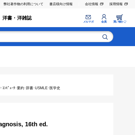
弊社著作物の利用について
書店様向け情報
会社情報
採用情報
洋書・洋雑誌
メルマガ
会員
買い物かご
ｺﾝﾋﾟｭｰﾀ･要約･辞書･USMLE･医学史
iagnosis, 16th ed.