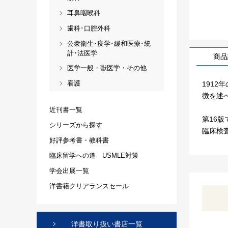
耳鼻咽喉科
歯科･口腔外科
公衆衛生･疫学･緩和医療･統
計･法医学
商品
医学一般・獣医学・その他
看護
191
徴を述
近刊書一覧
第16
シリーズから探す
臨床検
好評参考書・教科書
臨床留学への道 USMLE対策
学会出展一覧
洋書籍クリアランスセール
洋書取り扱い書店一覧