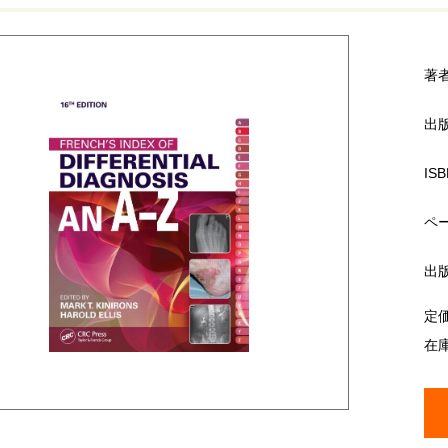
著
出
ISB
ペ
出
定
在