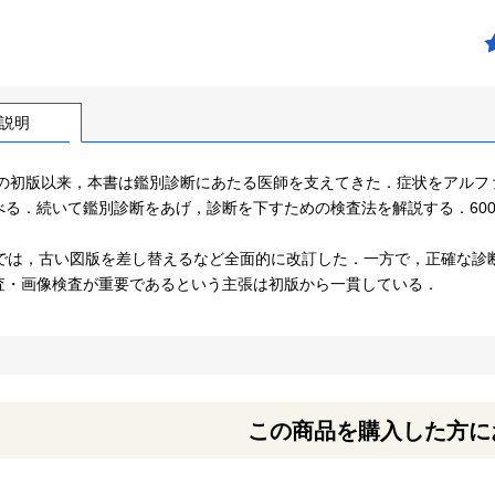
説明
2年の初版以来，本書は鑑別診断にあたる医師を支えてきた．症状をアル
べる．続いて鑑別診断をあげ，診断を下すための検査法を解説する．60
版では，古い図版を差し替えるなど全面的に改訂した．一方で，正確な診
査・画像検査が重要であるという主張は初版から一貫している．
この商品を購入した方に