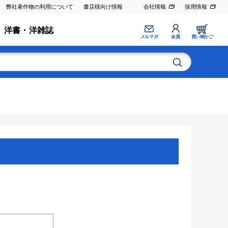
弊社著作物の利用について
書店様向け情報
会社情報
採用情報
洋書・洋雑誌
メルマガ
会員
買い物かご
。