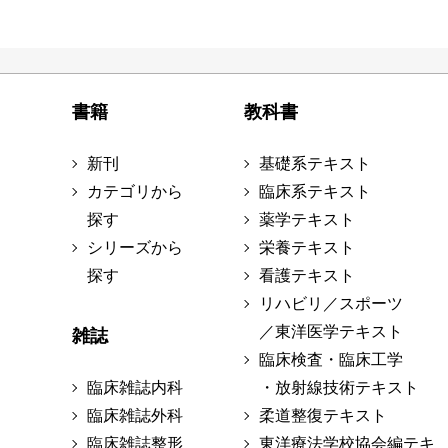
書籍
教科書
新刊
基礎系テキスト
カテゴリから
臨床系テキスト
探す
薬学テキスト
シリーズから
栄養テキスト
探す
看護テキスト
リハビリ／スポーツ
／東洋医学テキスト
雑誌
臨床検査・臨床工学
臨床雑誌内科
・放射線技術テキスト
臨床雑誌外科
柔道整復テキスト
臨床雑誌整形
東洋療法学校協会編テキ