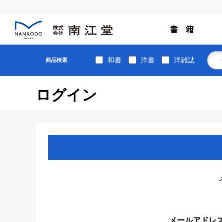
書 籍
和書
洋書
洋雑誌
商品検索
ログイン
メールアドレ