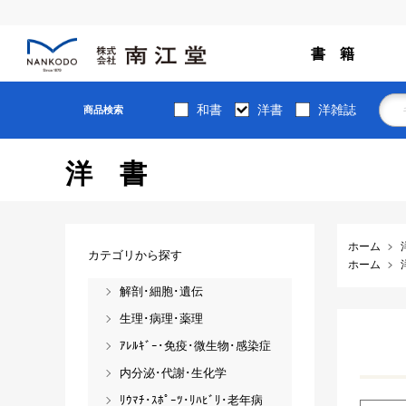
書 籍
和書
洋書
洋雑誌
商品検索
洋書
ホーム
カテゴリから探す
ホーム
解剖･細胞･遺伝
生理･病理･薬理
ｱﾚﾙｷﾞｰ･免疫･微生物･感染症
内分泌･代謝･生化学
ﾘｳﾏﾁ･ｽﾎﾟｰﾂ･ﾘﾊﾋﾞﾘ･老年病