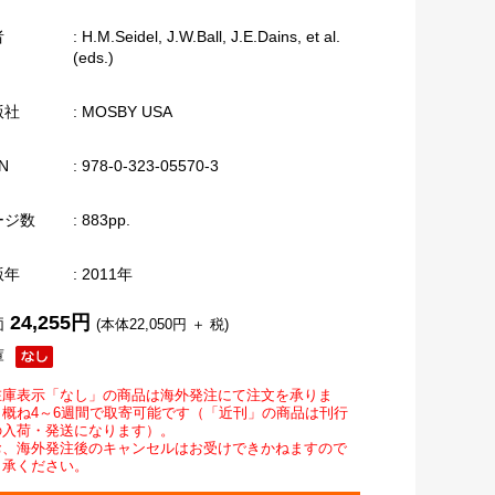
者
: H.M.Seidel, J.W.Ball, J.E.Dains, et al.
(eds.)
版社
: MOSBY USA
N
: 978-0-323-05570-3
ージ数
: 883pp.
版年
: 2011年
24,255円
価
(本体22,050円 ＋ 税)
庫
在庫表示「なし」の商品は海外発注にて注文を承りま
。概ね4～6週間で取寄可能です（「近刊」の商品は刊行
の入荷・発送になります）。
お、海外発注後のキャンセルはお受けできかねますので
了承ください。