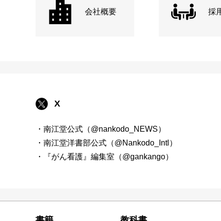
会社概要
採
X
・南江堂公式（@nankodo_NEWS）
・南江堂洋書部公式（@Nankodo_Intl）
・『がん看護』編集室（@gankango）
書籍
教科書