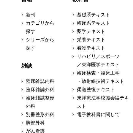
新刊
基礎系テキスト
カテゴリから
臨床系テキスト
探す
薬学テキスト
シリーズから
栄養テキスト
探す
看護テキスト
リハビリ／スポーツ
／東洋医学テキスト
雑誌
臨床検査・臨床工学
臨床雑誌内科
・放射線技術テキスト
臨床雑誌外科
柔道整復テキスト
臨床雑誌整形
東洋療法学校協会編テキ
外科
スト
別冊整形外科
電子教科書に関して
胸部外科
がん看護