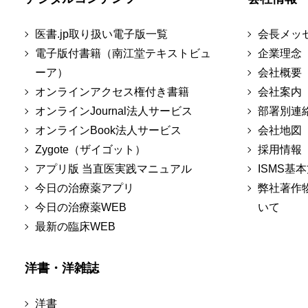
医書.jp取り扱い電子版一覧
会長メッ
電子版付書籍（南江堂テキストビュ
企業理念
ーア）
会社概要
オンラインアクセス権付き書籍
会社案内
オンラインJournal法人サービス
部署別連
オンラインBook法人サービス
会社地図
Zygote（ザイゴット）
採用情報
アプリ版 当直医実践マニュアル
ISMS基
今日の治療薬アプリ
弊社著作
今日の治療薬WEB
いて
最新の臨床WEB
洋書・洋雑誌
洋書