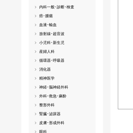
内科一般･診断･検査
癌･腫瘍
血液･輸血
放射線･超音波
小児科･新生児
産婦人科
循環器･呼吸器
消化器
精神医学
神経･脳神経外科
外科･救急･麻酔
整形外科
腎臓･泌尿器
皮膚･形成外科
眼科