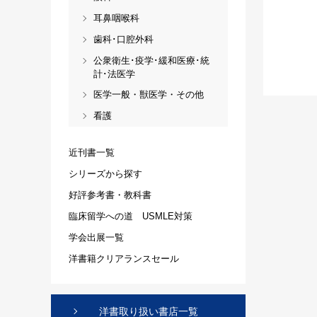
耳鼻咽喉科
歯科･口腔外科
公衆衛生･疫学･緩和医療･統
計･法医学
医学一般・獣医学・その他
看護
近刊書一覧
シリーズから探す
好評参考書・教科書
臨床留学への道 USMLE対策
学会出展一覧
洋書籍クリアランスセール
洋書取り扱い書店一覧