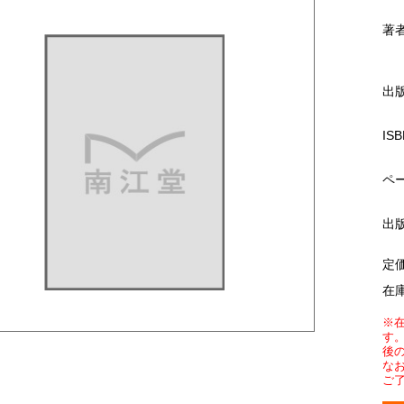
著
出
ISB
ペ
出
定
在
※
す
後
な
ご