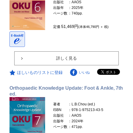
出版社
：AAOS
出版年
：2025年
ページ数
：740pp.
51,469円
定価
(本体46,790円 ＋ 税)
詳しく見る
ほしいものリストに登録
いいね
Orthopaedic Knowledge Update: Foot & Ankle, 7th
ed.
著者
：L.B.Chou (ed.)
ISBN
：978-1-975213-43-5
出版社
：AAOS
出版年
：2024年
ページ数
：471pp.