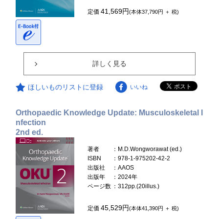
41,569円
定価
(本体37,790円 ＋ 税)
詳しく見る
ほしいものリストに登録
いいね
Orthopaedic Knowledge Update: Musculoskeletal I
nfection
2nd ed.
著者
：M.D.Wongworawat (ed.)
ISBN
：978-1-975202-42-2
出版社
：AAOS
出版年
：2024年
ページ数
：312pp.(20illus.)
45,529円
定価
(本体41,390円 ＋ 税)