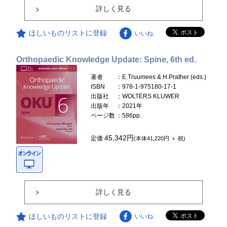
詳しく見る
ほしいものリストに登録
いいね
Orthopaedic Knowledge Update: Spine, 6th ed.
著者
：E.Truumees & H.Prather (eds.)
ISBN
：978-1-975180-17-1
出版社
：WOLTERS KLUWER
出版年
：2021年
ページ数
：586pp.
45,342円
定価
(本体41,220円 ＋ 税)
詳しく見る
ほしいものリストに登録
いいね