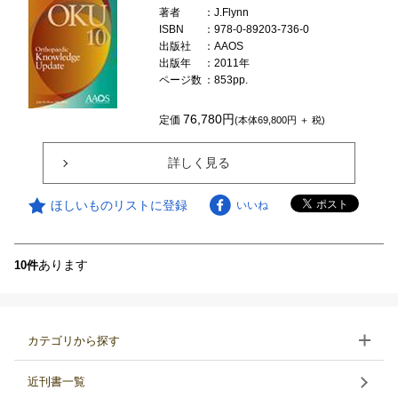
著者
：J.Flynn
ISBN
：978-0-89203-736-0
出版社
：AAOS
出版年
：2011年
ページ数
：853pp.
76,780円
定価
(本体69,800円 ＋ 税)
詳しく見る
ほしいものリストに登録
いいね
あります
10件
カテゴリから探す
近刊書一覧