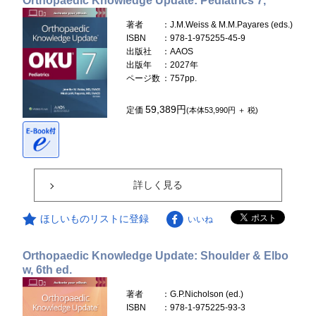
Orthopaedic Knowledge Update: Pediatrics 7,
著者
：J.M.Weiss & M.M.Payares (eds.)
ISBN
：978-1-975255-45-9
出版社
：AAOS
出版年
：2027年
ページ数
：757pp.
59,389円
定価
(本体53,990円 ＋ 税)
詳しく見る
ほしいものリストに登録
いいね
Orthopaedic Knowledge Update: Shoulder & Elbo
w, 6th ed.
著者
：G.P.Nicholson (ed.)
ISBN
：978-1-975225-93-3