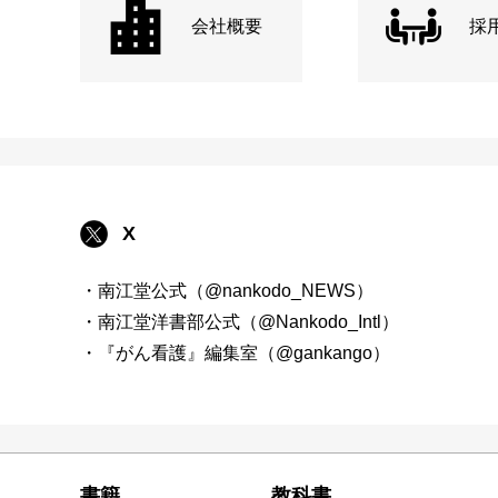
会社概要
採
X
・南江堂公式（@nankodo_NEWS）
・南江堂洋書部公式（@Nankodo_Intl）
・『がん看護』編集室（@gankango）
書籍
教科書