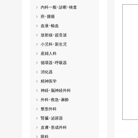
内科一般･診断･検査
癌･腫瘍
血液･輸血
放射線･超音波
小児科･新生児
産婦人科
循環器･呼吸器
消化器
精神医学
神経･脳神経外科
外科･救急･麻酔
整形外科
腎臓･泌尿器
皮膚･形成外科
眼科