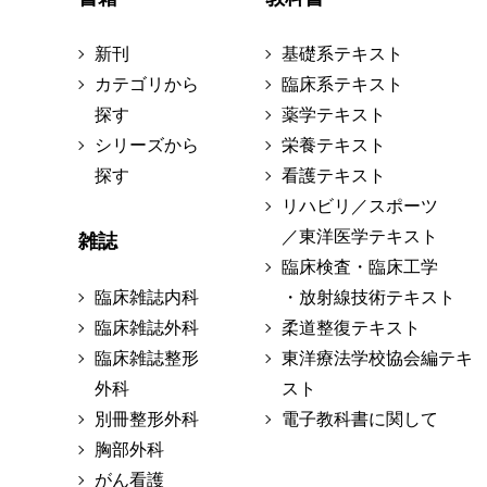
新刊
基礎系テキスト
カテゴリから
臨床系テキスト
探す
薬学テキスト
シリーズから
栄養テキスト
探す
看護テキスト
リハビリ／スポーツ
／東洋医学テキスト
雑誌
臨床検査・臨床工学
臨床雑誌内科
・放射線技術テキスト
臨床雑誌外科
柔道整復テキスト
臨床雑誌整形
東洋療法学校協会編テキ
外科
スト
別冊整形外科
電子教科書に関して
胸部外科
がん看護