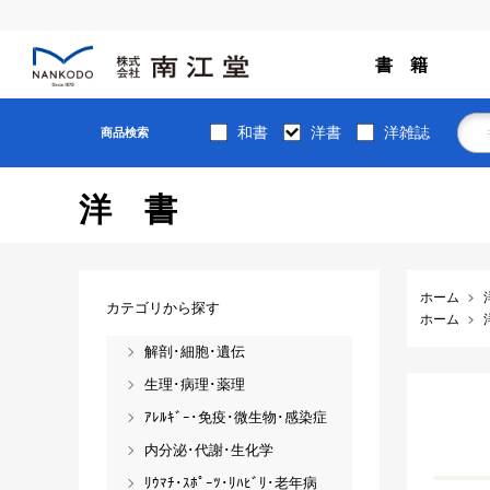
書 籍
和書
洋書
洋雑誌
商品検索
洋書
ホーム
カテゴリから探す
ホーム
解剖･細胞･遺伝
生理･病理･薬理
ｱﾚﾙｷﾞｰ･免疫･微生物･感染症
内分泌･代謝･生化学
ﾘｳﾏﾁ･ｽﾎﾟｰﾂ･ﾘﾊﾋﾞﾘ･老年病