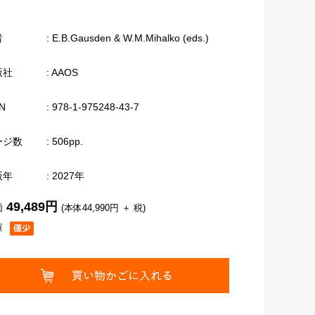
者
: E.B.Gausden & W.M.Mihalko (eds.)
版社
: AAOS
N
: 978-1-975248-43-7
ージ数
: 506pp.
版年
: 2027年
49,489円
価
(本体44,990円 ＋ 税)
庫