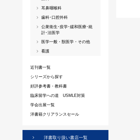
耳鼻咽喉科
歯科･口腔外科
公衆衛生･疫学･緩和医療･統
計･法医学
医学一般・獣医学・その他
看護
近刊書一覧
シリーズから探す
好評参考書・教科書
臨床留学への道 USMLE対策
学会出展一覧
洋書籍クリアランスセール
洋書取り扱い書店一覧