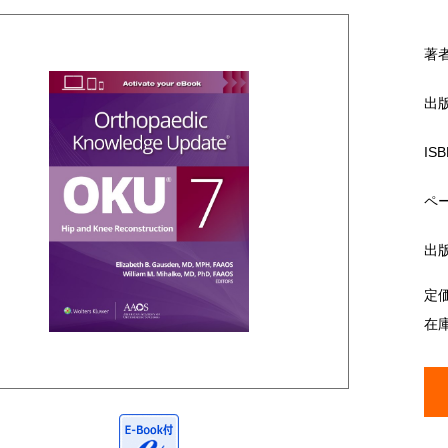
著
出
ISB
ペ
出
定
在