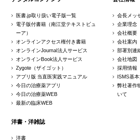
医書.jp取り扱い電子版一覧
会長メッ
電子版付書籍（南江堂テキストビュ
企業理念
ーア）
会社概要
オンラインアクセス権付き書籍
会社案内
オンラインJournal法人サービス
部署別連
オンラインBook法人サービス
会社地図
Zygote（ザイゴット）
採用情報
アプリ版 当直医実践マニュアル
ISMS基
今日の治療薬アプリ
弊社著作
今日の治療薬WEB
いて
最新の臨床WEB
洋書・洋雑誌
洋書