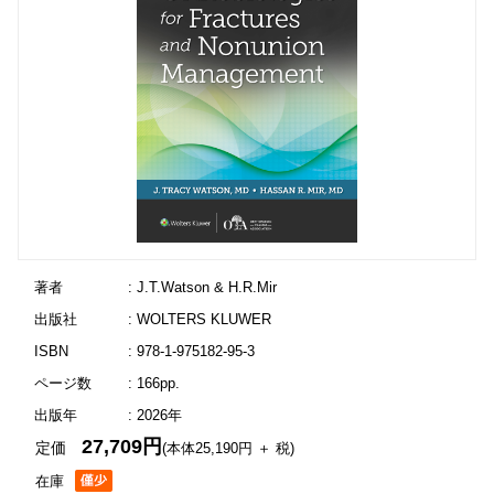
著者
: J.T.Watson & H.R.Mir
出版社
: WOLTERS KLUWER
ISBN
: 978-1-975182-95-3
ページ数
: 166pp.
出版年
: 2026年
27,709円
定価
(本体25,190円 ＋ 税)
在庫