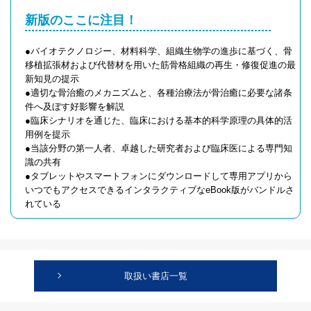
新版のここに注目！
●バイオテクノロジー、材料科学、組織生物学の進歩に基づく、骨
移植拡張材および代替材を用いた筋骨格組織の再生・修復促進の最
新知見の提示
●適切な骨治癒のメカニズムと、各種治療法が骨治癒に必要な諸条
件へ及ぼす好影響を解説
●臨床シナリオを通じた、臨床における基本的科学原理の具体的活
用例を提示
●当該分野の第一人者、卓越した研究者および臨床医による専門知
識の共有
●タブレットやスマートフォンにダウンロードして専用アプリから
いつでもアクセスできるインタラクティブなeBook版がバンドルさ
れている
取扱い書店一覧