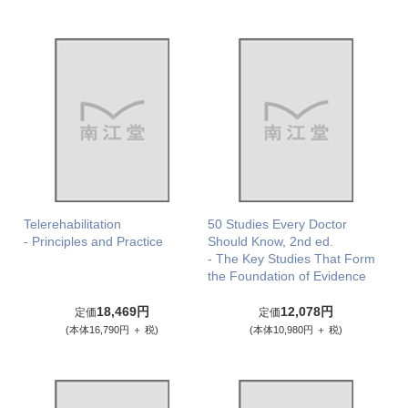
Telerehabilitation
50 Studies Every Doctor
- Principles and Practice
Should Know, 2nd ed.
- The Key Studies That Form
the Foundation of Evidence
18,469円
12,078円
定価
定価
(本体16,790円 ＋ 税)
(本体10,980円 ＋ 税)