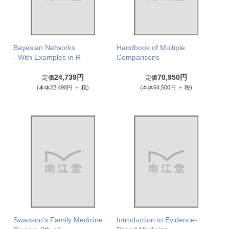
Bayesian Networks
Handbook of Multiple
- With Examples in R
Comparisons
24,739円
70,950円
定価
定価
(本体22,490円 ＋ 税)
(本体64,500円 ＋ 税)
Swanson's Family Medicine
Introduction to Evidence-