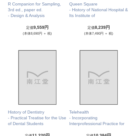
R Companion for Sampling,
Queen Square
3rd ed., paper ed.
- History of National Hospital &
- Design & Analysis
Its Institute of
9,559円
8,239円
定価
定価
(本体8,690円 ＋ 税)
(本体7,490円 ＋ 税)
History of Dentistry
Telehealth
- Practical Treatise for the Use
- Incorporating
of Dental Students
Interprofessional Practice for
11,220円
10,384円
定価
定価