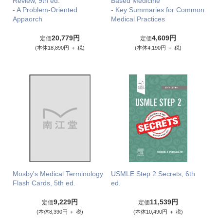
Review, 9th ed.
Based Medicine
- A Problem-Oriented
- Key Summaries for Common
Appaorch
Medical Practices
20,779円
4,609円
定価
定価
(本体18,890円 ＋ 税)
(本体4,190円 ＋ 税)
Mosby's Medical Terminology
USMLE Step 2 Secrets, 6th
Flash Cards, 5th ed.
ed.
9,229円
11,539円
定価
定価
(本体8,390円 ＋ 税)
(本体10,490円 ＋ 税)