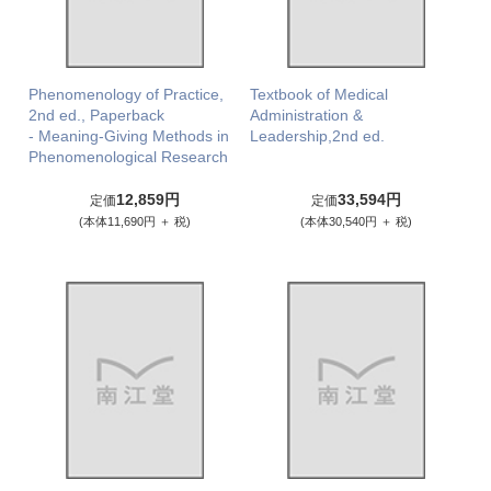
Phenomenology of Practice,
Textbook of Medical
2nd ed., Paperback
Administration &
- Meaning-Giving Methods in
Leadership,2nd ed.
Phenomenological Research
12,859円
33,594円
定価
定価
(本体11,690円 ＋ 税)
(本体30,540円 ＋ 税)