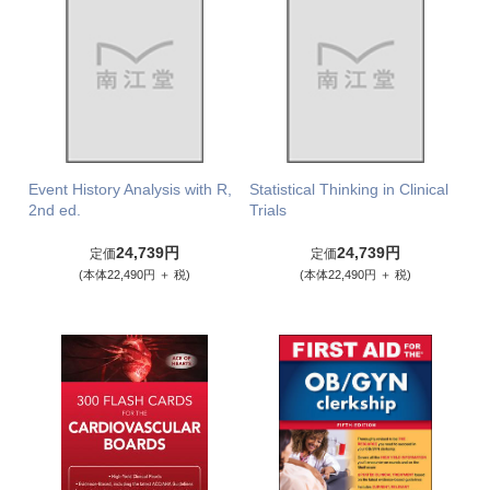
Event History Analysis with R,
Statistical Thinking in Clinical
2nd ed.
Trials
24,739円
24,739円
定価
定価
(本体22,490円 ＋ 税)
(本体22,490円 ＋ 税)