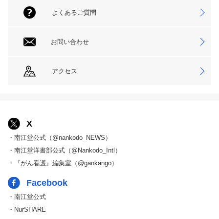
よくあるご質問
お問い合わせ
アクセス
X
・南江堂公式（@nankodo_NEWS）
・南江堂洋書部公式（@Nankodo_Intl）
・『がん看護』編集室（@gankango）
Facebook
・南江堂公式
・NurSHARE