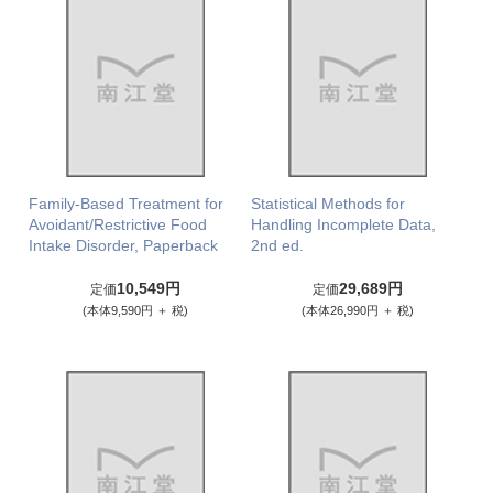
Family-Based Treatment for
Statistical Methods for
Avoidant/Restrictive Food
Handling Incomplete Data,
Intake Disorder, Paperback
2nd ed.
10,549円
29,689円
定価
定価
(本体9,590円 ＋ 税)
(本体26,990円 ＋ 税)