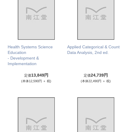
Health Systems Science
Applied Categorical & Count
Education
Data Analysis, 2nd ed.
- Development &
Implementation
13,849円
24,739円
定価
定価
(本体12,590円 ＋ 税)
(本体22,490円 ＋ 税)