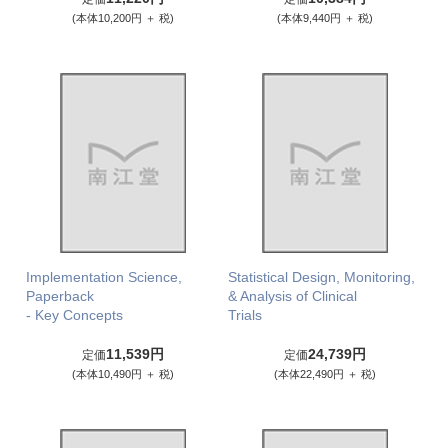
(本体10,200円 ＋ 税)
(本体9,440円 ＋ 税)
Implementation Science,
Statistical Design, Monitoring,
Paperback
& Analysis of Clinical
- Key Concepts
Trials
11,539円
24,739円
定価
定価
(本体10,490円 ＋ 税)
(本体22,490円 ＋ 税)