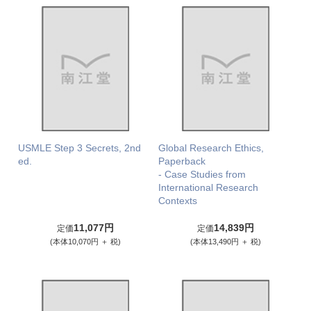
USMLE Step 3 Secrets, 2nd
Global Research Ethics,
ed.
Paperback
- Case Studies from
International Research
Contexts
11,077円
14,839円
定価
定価
(本体10,070円 ＋ 税)
(本体13,490円 ＋ 税)