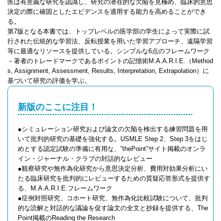
医は有意義な研究を認識し、研究の潜在的な欠陥を見極め、臨床的意思
決定の際に確固としたエビデンスを適用する能力を高めることができ
る。
第7版となる本書では、トップレベルの医学部の学生によって実際に試
行された伝統的な学習法、反転授業を用いた学習アプローチ、遠隔学習
等に最適なリソースを提供している。シンプルな6点のフレームワーク
－著者のトレードマークであるポイントの記憶術M.A.A.R.I.E.（Method
s, Assignment, Assessment, Results, Interpretation, Extrapolation）に
基づいて研究の評価を学ぶ。
新版のここに注目！
●シミュレーション研究および論文の欠陥を検出する練習問題を用
いて批判的研究の基礎を強化する。USMLE Step 2、Step 3をはじ
めとする認定試験の準備に有用な、”thePoint”サイト掲載のオンラ
イン・ジャーナル・クラブの対話的なレビュー
●観察研究や無作為化研究から意思決定分析、費用対効果分析にい
たる臨床研究を批判的にレビューするための質疑応答形式を提供す
る、M.A.A.R.I.E.フレームワーク
●症例対照研究、コホート研究、無作為化比較試験について、批判
的な読解と対話的な議論を促す論文の全文と抄録を提供する、The
Point掲載のReading the Research