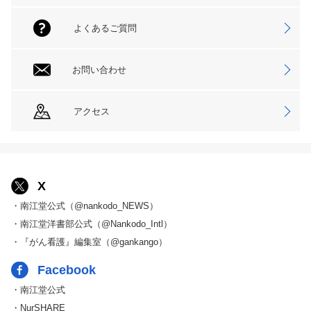
よくあるご質問
お問い合わせ
アクセス
X
・南江堂公式（@nankodo_NEWS）
・南江堂洋書部公式（@Nankodo_Intl）
・『がん看護』編集室（@gankango）
Facebook
・南江堂公式
・NurSHARE